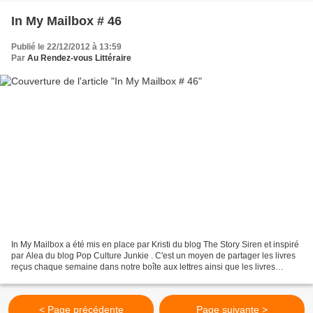
In My Mailbox # 46
Publié le 22/12/2012 à 13:59
Par
Au Rendez-vous Littéraire
In My Mailbox a été mis en place par Kristi du blog The Story Siren et inspiré
par Alea du blog Pop Culture Junkie . C'est un moyen de partager les livres
reçus chaque semaine dans notre boîte aux lettres ainsi que les livres
achetés ou empruntés à la...
< Page précédente
Page suivante >