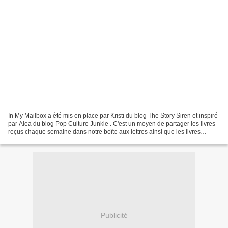
In My Mailbox a été mis en place par Kristi du blog The Story Siren et inspiré
par Alea du blog Pop Culture Junkie . C'est un moyen de partager les livres
reçus chaque semaine dans notre boîte aux lettres ainsi que les livres
achetés ou empruntés à la...
Publicité