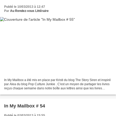
Publié le 10/03/2013 à 12:47
Par
Au Rendez-vous Littéraire
In My Mailbox a été mis en place par Kristi du blog The Story Siren et inspiré
par Alea du blog Pop Culture Junkie . C'est un moyen de partager les livres
reçus chaque semaine dans notre boîte aux lettres ainsi que les livres
achetés ou empruntés à la...
In My Mailbox # 54
Publié le 02/03/2013 à 15:55