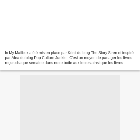
In My Mailbox a été mis en place par Kristi du blog The Story Siren et inspiré
par Alea du blog Pop Culture Junkie . C'est un moyen de partager les livres
reçus chaque semaine dans notre boîte aux lettres ainsi que les livres
achetés ou empruntés à la...