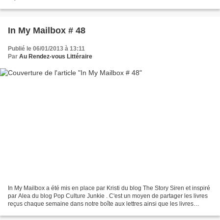
achetés ou empruntés à la...
In My Mailbox # 48
Publié le 06/01/2013 à 13:11
Par
Au Rendez-vous Littéraire
In My Mailbox a été mis en place par Kristi du blog The Story Siren et inspiré
par Alea du blog Pop Culture Junkie . C'est un moyen de partager les livres
reçus chaque semaine dans notre boîte aux lettres ainsi que les livres
achetés ou empruntés à la...