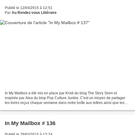
Publié le 12/04/2015 à 12:51
Par
Au Rendez-vous Littéraire
In My Mailbox a été mis en place par Kristi du blog The Story Siren et
inspirée par Alea du blop Pop Culture Junkie. C'est un moyen de partager
les livres reçus chaque semaine dans notre boîte aux lettres ainsi que les
livres achetés ou empruntés à la...
In My Mailbox # 136
Publié le 29/03/2015 à 13:24