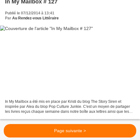
In My Mailbox # 127
Publié le 07/12/2014 à 13:41
Par
Au Rendez-vous Littéraire
In My Mailbox a été mis en place par Kristi du blog The Story Siren et
inspirée par Alea du blop Pop Culture Junkie. C'est un moyen de partager
les livres reçus chaque semaine dans notre boîte aux lettres ainsi que les
livres achetés ou empruntés à la...
Page suivante >