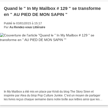
Quand le " In My Mailbox # 129 " se transforme
en " AU PIED DE MON SAPIN "
Publié le 03/01/2015 à 15:17
Par
Au Rendez-vous Littéraire
In My Mailbox a été mis en place par Kristi du blog The Story Siren et
inspirée par Alea du blop Pop Culture Junkie. C'est un moyen de partager
les livres reçus chaque semaine dans notre boîte aux lettres ainsi que les
livres achetés ou empruntés à la...