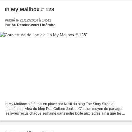
In My Mailbox # 128
Publié le 21/12/2014 à 14:41
Par
Au Rendez-vous Littéraire
In My Mailbox a été mis en place par Kristi du blog The Story Siren et
inspirée par Alea du blop Pop Culture Junkie. C'est un moyen de partager
les livres reçus chaque semaine dans notre boîte aux lettres ainsi que les
livres achetés ou empruntés à la...