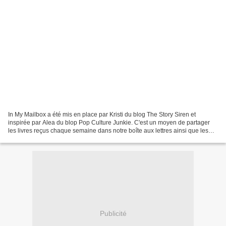
In My Mailbox a été mis en place par Kristi du blog The Story Siren et
inspirée par Alea du blop Pop Culture Junkie. C'est un moyen de partager
les livres reçus chaque semaine dans notre boîte aux lettres ainsi que les
livres achetés ou empruntés à la...
Publicité