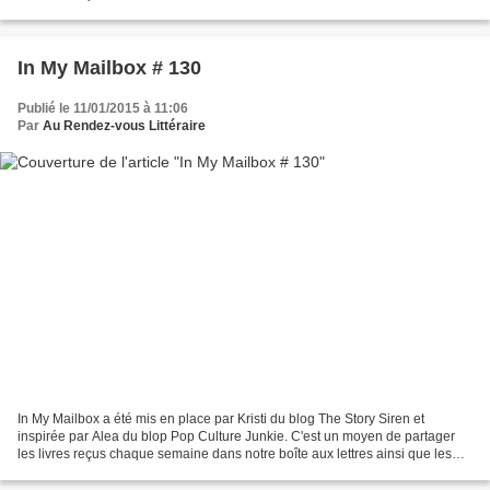
livres achetés ou empruntés à la...
In My Mailbox # 130
Publié le 11/01/2015 à 11:06
Par
Au Rendez-vous Littéraire
In My Mailbox a été mis en place par Kristi du blog The Story Siren et
inspirée par Alea du blop Pop Culture Junkie. C'est un moyen de partager
les livres reçus chaque semaine dans notre boîte aux lettres ainsi que les
livres achetés ou empruntés à la...