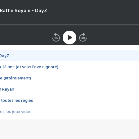
 Battle Royale - DayZ
 DayZ
 a 13 ans (et vous l'avez ignoré)
e (littéralement)
im Rayan
 toutes les règles
s les jeux vidéo
us choquant de Rockstar ? - Le scandale BULLY
e plus moche de Steam