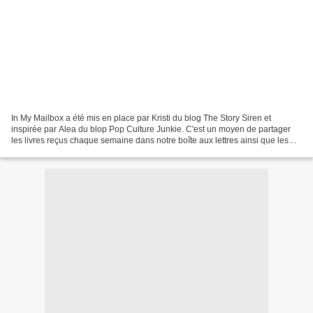
In My Mailbox a été mis en place par Kristi du blog The Story Siren et
inspirée par Alea du blop Pop Culture Junkie. C'est un moyen de partager
les livres reçus chaque semaine dans notre boîte aux lettres ainsi que les
livres achetés ou empruntés à la...