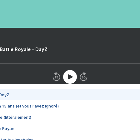
 Battle Royale - DayZ
 DayZ
 a 13 ans (et vous l'avez ignoré)
e (littéralement)
im Rayan
 toutes les règles