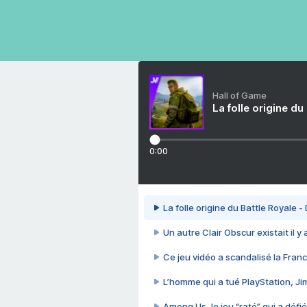
Hall of Game
La folle origine du
0:00
La folle origine du Battle Royale -
Un autre Clair Obscur existait il y
Ce jeu vidéo a scandalisé la Franc
L’homme qui a tué PlayStation, J
Among Us, le jeu “raté” qui a défié