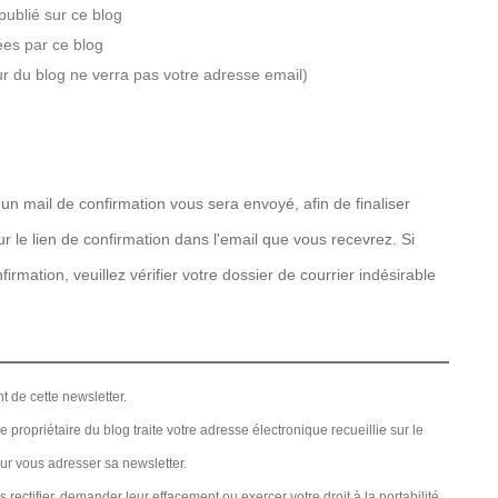
publié sur ce blog
ées par ce blog
r du blog ne verra pas votre adresse email)
un mail de confirmation vous sera envoyé, afin de finaliser
 sur le lien de confirmation dans l'email que vous recevrez. Si
irmation, veuillez vérifier votre dossier de courrier indésirable
t de cette newsletter.
 propriétaire du blog traite votre adresse électronique recueillie sur le
our vous adresser sa newsletter.
ectifier, demander leur effacement ou exercer votre droit à la portabilité.