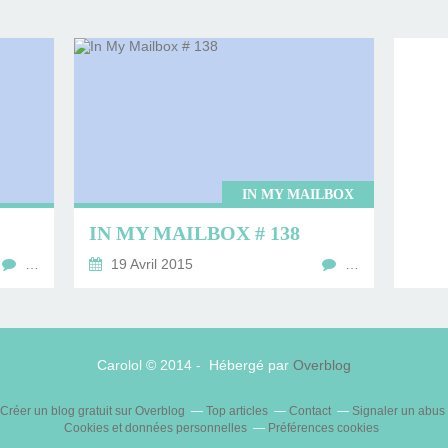
IN MY MAILBOX
IN MY MAILBOX # 138
…
19 Avril 2015
…
Carolol © 2014 - Hébergé par
Overblog
Créer un blog gratuit sur Overblog
Top articles
Contact
Signaler un abus
Cookies et données personnelles
Préférences cookies