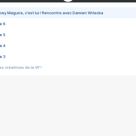
bey Maguire, c'est lui ! Rencontre avec Damien Witecka
e 6
e 5
e 4
e 3
s créatrices de la VF !
e 2
e 1
e Mektoub My Love arrive enfin ! Rencontre avec Shaïn Boumedine et Sal
i : après Toni en famille
elle réalise le bouleversant Dites lui que je l'aime
ais ! Rencontre autour de Vie privée de Rebecca Zlotowski