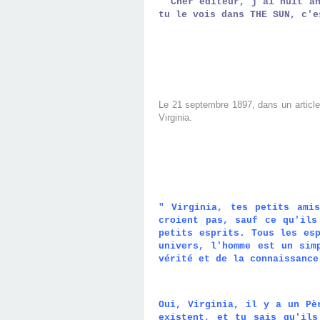
" Cher éditeur, j'ai huit 
tu le vois dans THE SUN, c'
Le 21 septembre 1897, dans un article 
Virginia.
" Virginia, tes petits ami
croient pas, sauf ce qu'ils
petits esprits. Tous les es
univers, l'homme est un sim
vérité et de la connaissance
Oui, Virginia, il y a un Pè
existent, et tu sais qu'ils