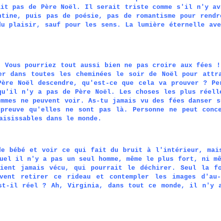
ait pas de Père Noël. Il serait triste comme s'il n'y av
ntine, puis pas de poésie, pas de romantisme pour rendr
du plaisir, sauf pour les sens. La lumière éternelle ave
! Vous pourriez tout aussi bien ne pas croire aux fées !
er dans toutes les cheminées le soir de Noël pour attr
Père Noël descendre, qu'est-ce que cela va prouver ? Pe
qu'il n'y a pas de Père Noël. Les choses les plus réell
ommes ne peuvent voir. As-tu jamais vu des fées danser s
preuve qu'elles ne sont pas là. Personne ne peut conc
aisissables dans le monde.
de bébé et voir ce qui fait du bruit à l'intérieur, mai
uel il n'y a pas un seul homme, même le plus fort, ni m
ient jamais vécu, qui pourrait le déchirer. Seul la f
uvent retirer ce rideau et contempler les images d'au
st-il réel ? Ah, Virginia, dans tout ce monde, il n'y 