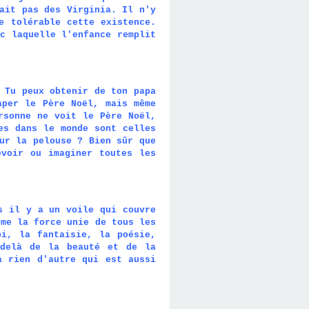
ait pas des Virginia. Il n'y
e tolérable cette existence.
c laquelle l'enfance remplit
 Tu peux obtenir de ton papa
aper le Père Noël, mais même
rsonne ne voit le Père Noël,
es dans le monde sont celles
ur la pelouse ? Bien sûr que
evoir ou imaginer toutes les
s il y a un voile qui couvre
ême la force unie de tous les
oi, la fantaisie, la poésie,
-delà de la beauté et de la
a rien d'autre qui est aussi