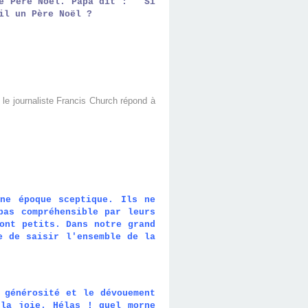
de Père Noël.
Papa dit : " Si
-il un Père Noël ?
,
le journaliste Francis Church répond à
ne époque sceptique. Ils ne
pas compréhensible par leurs
ont petits. Dans notre grand
e de saisir l'ensemble de la
 générosité et le dévouement
 la joie. Hélas ! quel morne