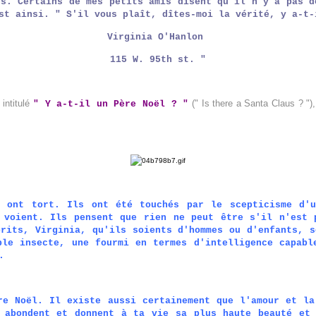
ans.
Certains de mes petits amis disent qu'il n'y a pas 
est ainsi. "
S'il vous plaît, dîtes-moi la vérité, y a-t
Virginia O'Hanlon
115 W. 95th st. "
intitulé
(" Is there a Santa Claus ? ")
" Y a-t-il un Père Noël ? "
s ont tort. Ils ont été touchés par le scepticisme d'u
 voient. Ils pensent que rien ne peut être s'il n'est 
prits, Virginia, qu'ils soients d'hommes ou d'enfants, s
ple insecte, une fourmi en termes d'intelligence capabl
.
re Noël. Il existe aussi certainement que l'amour et la
 abondent et donnent à ta vie sa plus haute beauté et