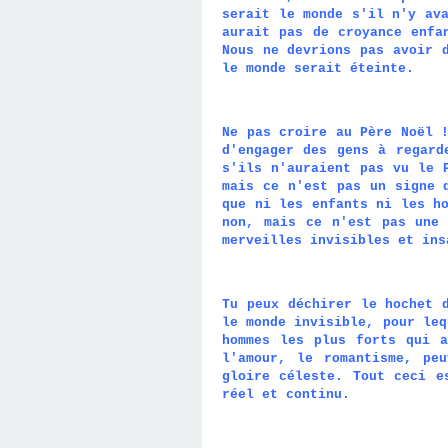
serait le monde s'il n'y av
aurait pas de croyance enfa
Nous ne devrions pas avoir 
le monde serait éteinte.
Ne pas croire au Père Noël 
d'engager des gens à regard
s'ils n'auraient pas vu le 
mais ce n'est pas un signe 
que ni les enfants ni les h
non, mais ce n'est pas une 
merveilles invisibles et ins
Tu peux déchirer le hochet 
le monde invisible, pour leq
hommes les plus forts qui a
l'amour, le romantisme, pe
gloire céleste. Tout ceci e
réel et continu.