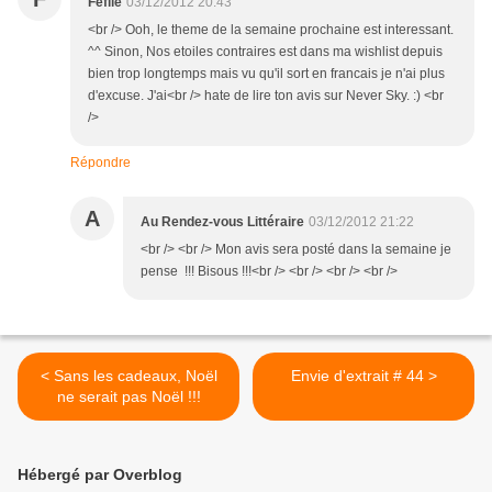
Feflie
03/12/2012 20:43
<br /> Ooh, le theme de la semaine prochaine est interessant.
^^ Sinon, Nos etoiles contraires est dans ma wishlist depuis
bien trop longtemps mais vu qu'il sort en francais je n'ai plus
d'excuse. J'ai<br /> hate de lire ton avis sur Never Sky. :) <br
/>
Répondre
A
Au Rendez-vous Littéraire
03/12/2012 21:22
<br /> <br /> Mon avis sera posté dans la semaine je
pense !!! Bisous !!!<br /> <br /> <br /> <br />
< Sans les cadeaux, Noël
Envie d'extrait # 44 >
ne serait pas Noël !!!
Hébergé par Overblog