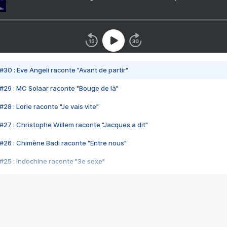
#30 : Eve Angeli raconte "Avant de partir"
#29 : MC Solaar raconte "Bouge de là"
28 : Lorie raconte "Je vais vite"
#27 : Christophe Willem raconte "Jacques a dit"
#26 : Chimène Badi raconte "Entre nous"
#25 : Indochine raconte "3e sexe"
#24 : Zaho raconte "C'est chelou"
#23 : Patrick Bruel raconte "Au café des délices"
#22 : Kyo raconte "Le chemin"