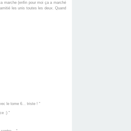
Et ça marche (enfin pour moi ça a marché
e amitié les unis toutes les deux. Quand
c le tome 6... triste ! "
ce :) "
contre... "