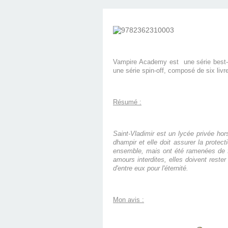
Vampire Academy est une série best-sel
une série spin-off, composé de six liv
Résumé :
Saint-Vladimir est un lycée privée ho
dhampir et elle doit assurer la prot
ensemble, mais ont été ramenées de fo
amours interdites, elles doivent reste
d'entre eux pour l'éternité.
Mon avis :