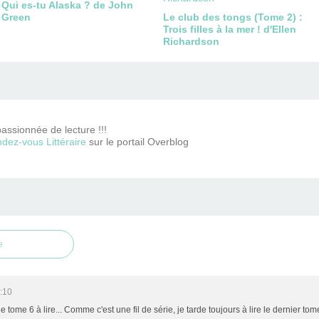
Qui es-tu Alaska ? de John
Green
Le club des tongs (Tome 2) :
Trois filles à la mer ! d'Ellen
Richardson
passionnée de lecture !!!
dez-vous Littéraire
sur le portail Overblog
e
:10
le tome 6 à lire... Comme c'est une fil de série, je tarde toujours à lire le dernier to