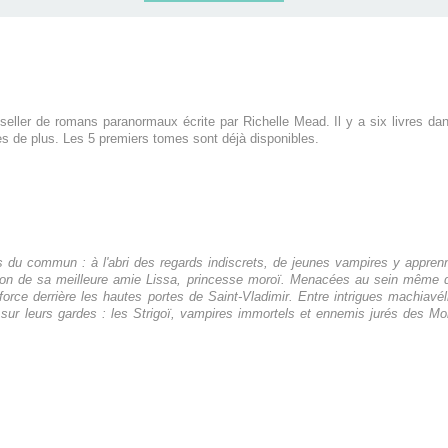
ler de romans paranormaux écrite par Richelle Mead. Il y a six livres dans 
res de plus. Les 5 premiers tomes sont déjà disponibles.
rs du commun : à l'abri des regards indiscrets, de jeunes vampires y appr
ection de sa meilleure amie Lissa, princesse moroï. Menacées au sein même 
rce derrière les hautes portes de Saint-Vladimir. Entre intrigues machiavéli
r sur leurs gardes : les Strigoï, vampires immortels et ennemis jurés des Moro