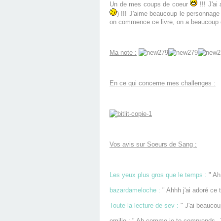
Un de mes coups de coeur
!!! J'ai
) !!! J'aime beaucoup le personnage 
on commence ce livre, on a beaucoup d
Ma note :
En ce qui concerne mes challenges :
Vos avis sur Soeurs de Sang :
Les yeux plus gros que le temps :
" Ah 
bazardameloche :
" Ahhh j'ai adoré ce t
Toute la lecture de sev :
" J'ai beaucou
emilie : " Ah comme je te comprends. J