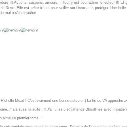
 adoré !!! Actions, suspens, amours.... tout y est pour attirer le lecteur !!! 
de Rose. Elle est prête à tout pour veiller sur Lissa et la protéger. Une bell
e mal à s'en arracher.
Richelle Mead ! C'est vraiment une bonne auteure :) La fin de VA approche ave
ome, mais aussi la suite !!!! J'ai lu les 6 et j'attends Bloodlines avec impatien
p aimé ce premier tome. "
e suis tombée amoureuse de cette saga. J'ai peur de l'adaptation cinéma par 