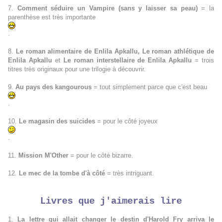
7.
Comment séduire un Vampire (sans y laisser sa peau)
= la
parenthèse est très importante
.
8.
Le roman alimentaire de Enlila Apkallu, Le roman athlétique de
Enlila Apkallu
et
Le roman interstellaire de Enlila Apkallu
= trois
titres très originaux pour une trilogie à découvrir.
9.
Au pays des kangourous
= tout simplement parce que c'est beau
.
10.
Le magasin des suicides
= pour le côté joyeux
.
11.
Mission M'Other
= pour le côté bizarre.
12.
Le mec de la tombe d'à côté
= très intriguant.
Livres que j'aimerais lire
1.
La lettre qui allait changer le destin d'Harold Fry arriva le