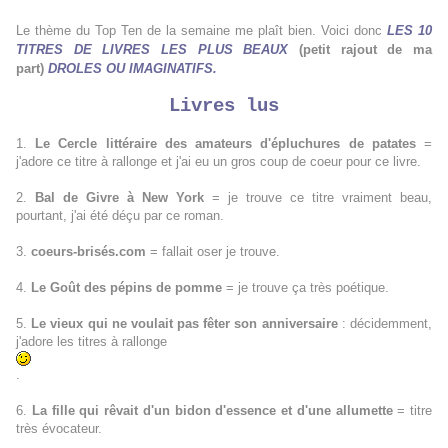
Le thème du Top Ten de la semaine me plaît bien. Voici donc
LES 10
TITRES DE LIVRES LES PLUS BEAUX
(petit rajout de ma
part)
DROLES OU IMAGINATIFS.
Livres lus
1.
Le Cercle littéraire des amateurs d'épluchures de patates
=
j'adore ce titre à rallonge et j'ai eu un gros coup de coeur pour ce livre.
2.
Bal de Givre à New York
= je trouve ce titre vraiment beau,
pourtant, j'ai été déçu par ce roman.
3.
coeurs-brisés.com
= fallait oser je trouve.
4.
Le Goût des pépins de pomme
= je trouve ça très poétique.
5.
Le vieux qui ne voulait pas fêter son anniversaire
: décidemment,
j'adore les titres à rallonge
.
6.
La fille qui rêvait d'un bidon d'essence et d'une allumette
= titre
très évocateur.