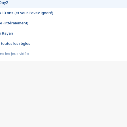
 DayZ
 a 13 ans (et vous l'avez ignoré)
e (littéralement)
im Rayan
 toutes les règles
s les jeux vidéo
us choquant de Rockstar ? - Le scandale BULLY
e plus moche de Steam
du RÊVE tourne au CAUCHEMAR
pendant 8 heures
it… à tort
umiliés par un jeu vidéo
ire - Final Fantasy 8