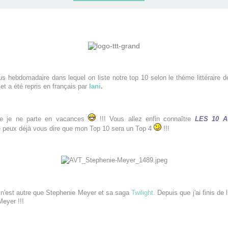
 hebdomadaire dans lequel on liste notre top 10 selon le
thème
littéraire
dé
et a été repris en français par
Iani
.
ue je ne parte en vacances
!!! Vous allez enfin connaître
LES 10 
t je peux déjà vous dire que mon Top 10 sera un Top 4
!!!
re n'est autre que Stephenie Meyer et sa saga
Twilight.
Depuis que j'ai finis de l
eyer !!!