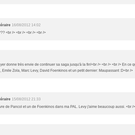
éraire
16/08/2012 14:02
?? <br /> <br /> <br /> <br />
yer donne très envie de continuer sa saga jusqu'à la fin!<br /> <br /> <br /> En ce 
, Emile Zola, Marc Levy, David Foenkinos et un petit dernier: Maupassant :D<br />
éraire
15/08/2012 21:33
 livre de Pancol et un de Foenkinos dans ma PAL. Levy j'aime beaucoup aussi. <br /> 