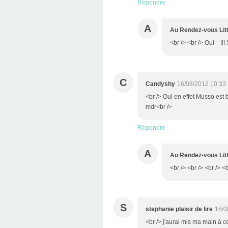
Répondre
A
Au Rendez-vous Litt
<br /> <br /> Oui !!! 
C
Candyshy
16/08/2012 10:33
<br /> Oui en effet Musso est 
mdr<br />
Répondre
A
Au Rendez-vous Litt
<br /> <br /> <br /> <b
S
stephanie plaisir de lire
16/0
<br /> j'aurai mis ma main à c