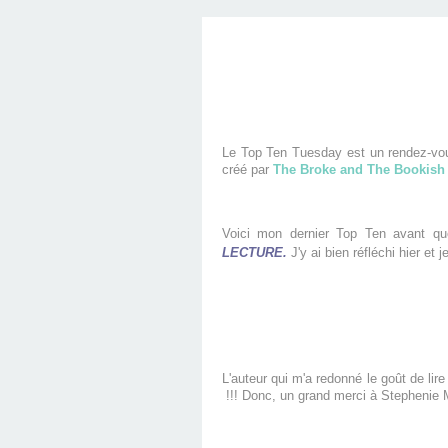
Le Top Ten Tuesday est un rendez-vous
créé par
The Broke and The Bookish
Voici mon dernier Top Ten avant q
LECTURE.
J'y ai bien réfléchi hier e
L'auteur qui m'a redonné le goût de li
!!! Donc, un grand merci à Stephenie M