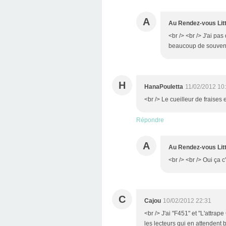
A
Au Rendez-vous Litt
<br /> <br /> J'ai pa
beaucoup de souvenirs
H
HanaPouletta
11/02/2012 10
<br /> Le cueilleur de fraises 
Répondre
A
Au Rendez-vous Litt
<br /> <br /> Oui ça c'
C
Cajou
10/02/2012 22:31
<br /> J'ai "F451" et "L'attra
les lecteurs qui en attendent bc