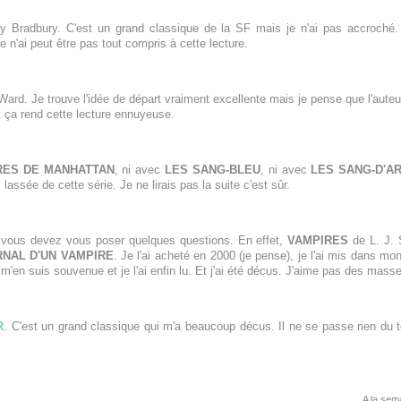
 Bradbury. C'est un grand classique de la SF mais je n'ai pas accroché. J
e n'ai peut être pas tout compris à cette lecture.
ard. Je trouve l'idée de départ vraiment excellente mais je pense que l'auteur
et ça rend cette lecture ennuyeuse.
RES DE MANHATTAN
, ni avec
LES SANG-BLEU
, ni avec
LES SANG-D'A
assée de cette série. Je ne lirais pas la suite c'est sûr.
 vous devez vous poser quelques questions. En effet,
VAMPIRES
de L. J. 
NAL D'UN VAMPIRE
. Je l'ai acheté en 2000 (je pense), je l'ai mis dans mon 
 m'en suis souvenue et je l'ai enfin lu. Et j'ai été décus. J'aime pas des mass
R
. C'est un grand classique qui m'a beaucoup décus. Il ne se passe rien du
A la sem