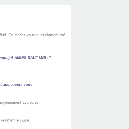
fini.
Ce rendez-vous a initialement été
esque) A AIMES SAUF MOI !!!
ai moyennement appréciés.
a vraiment ennuyé.