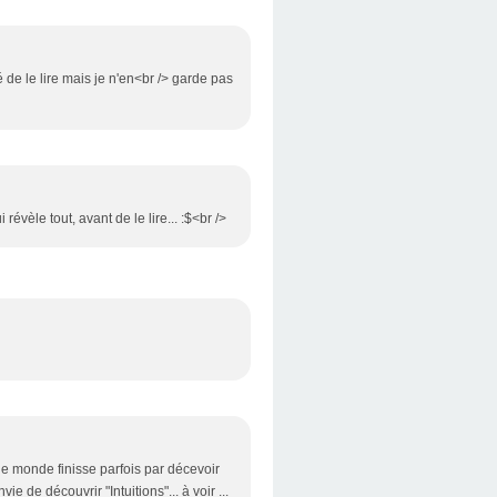
 de le lire mais je n'en<br /> garde pas
évèle tout, avant de le lire... :$<br />
 le monde finisse parfois par décevoir
ie de découvrir "Intuitions"... à voir ...