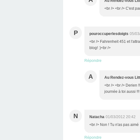
Au Rendez-vous Litt
<br /> <br /> C'est pa
P
pouroccuperlesdoigts
05/03
<br /> Fahrenheit 451 et l'att
blog! :)<br />
Répondre
A
Au Rendez-vous Litt
<br /> <br /> Derien 
journée à toi aussi !!!
N
Natacha
01/03/2012 20:42
<br /> Non ! Tu n'as pas aimé 
Répondre