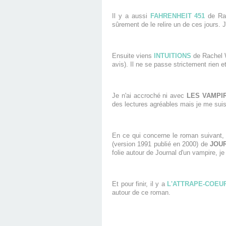
Il y a aussi
FAHRENHEIT 451
de Ray
sûrement de le relire un de ces jours. J
Ensuite viens
INTUITIONS
de Rachel W
avis). Il ne se passe strictement rien 
Je n'ai accroché ni avec
LES VAMPI
des lectures agréables mais je me suis l
En ce qui concerne le roman suivant,
(version 1991 publié en 2000) de
JOUR
folie autour de Journal d'un vampire, je
Et pour finir, il y a
L'ATTRAPE-COEU
autour de ce roman.