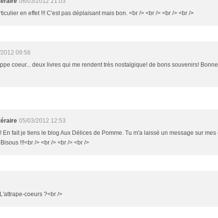
éraire
06/03/2012 21:03
rticulier en effet !!! C'est pas déplaisant mais bon. <br /> <br /> <br /> <br />
/2012 09:56
rappe coeur... deux livres qui me rendent très nostalgique! de bons souvenirs! Bonne
éraire
05/03/2012 12:53
!!! En fait je tiens le blog Aux Délices de Pomme. Tu m'a laissé un message sur mes
 Bisous !!!<br /> <br /> <br /> <br />
L'attrape-coeurs ?<br />