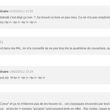
éraire
01/03/2012 21:55
s detesté c'est déjà ça non ? J'ai trouvé ce livre un peu mou. Ca ne m'a pas empêché
.<br /> <br /> <br /> <br />
:51
est dans ma PAL, on m'a conseillé de ne pas trop lire la quatrième de couverture, qui r
éraire
18/02/2012 15:24
est sûr !!!<br /> <br /> <br /> <br />
pe Coeur" et ça ne m'étonne pas de les trouver ici... ces classiques encesnés par tout
p... et les<br /> romans "anciens" sont souvent lents en effet... Par contre, j'avais env