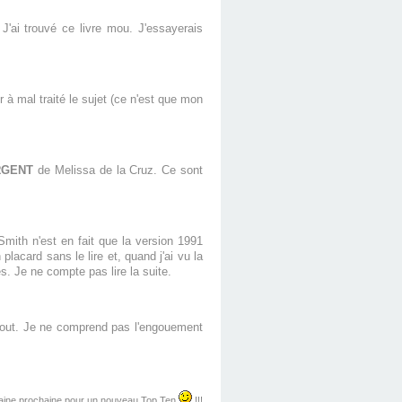
'ai trouvé ce livre mou. J'essayerais
 à mal traité le sujet (ce n'est que mon
RGENT
de Melissa de la Cruz. Ce sont
Smith n'est en fait que la version 1991
placard sans le lire et, quand j'ai vu la
es. Je ne compte pas lire la suite.
 tout. Je ne comprend pas l'engouement
aine prochaine pour un nouveau Top Ten
!!!