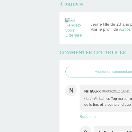
À PROPOS
Jeune fille de 23 ans 
Voir le profil de
Au Ren
COMMENTER CET ARTICLE
Ajouter un commentair
N
NiThOuxx
06/03/2012 18:45
<br /> Ah bah ce Top me corres
de le lire, et je comprend que c
Répondre
A