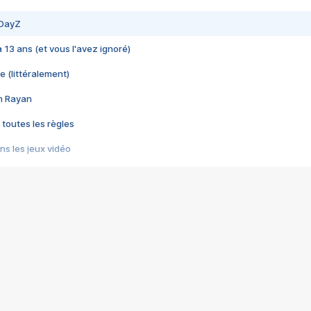
 DayZ
 a 13 ans (et vous l'avez ignoré)
e (littéralement)
im Rayan
 toutes les règles
s les jeux vidéo
us choquant de Rockstar ? - Le scandale BULLY
e plus moche de Steam
du RÊVE tourne au CAUCHEMAR
pendant 8 heures
it… à tort
umiliés par un jeu vidéo