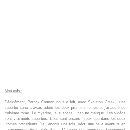
Mon avis :
Décidément, Patrick Carman nous a fait, avec Skeleton Creek, une
superbe série. J'avais adoré les deux premiers tomes et j'ai adoré ce
troisème tome. Le mystère, le suspens... rien ne manque. Les vidéos
sont vraiments superbes. Elles sont encore mieux que dans les deux
tomes précédents. J'ai, encore une fois, vécu une belle aventure en
compagnie de Ryan et de Sarah. L'intrigue, qui trouve son dénouement