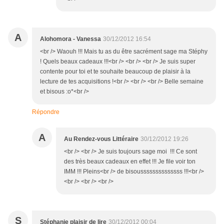
A
Alohomora - Vanessa
30/12/2012 16:54
<br /> Waouh !!! Mais tu as du être sacrément sage ma Stéphy
! Quels beaux cadeaux !!!<br /> <br /> <br /> Je suis super
contente pour toi et te souhaite beaucoup de plaisir à la
lecture de tes acquisitions !<br /> <br /> <br /> Belle semaine
et bisous :o*<br />
Répondre
A
Au Rendez-vous Littéraire
30/12/2012 19:26
<br /> <br /> Je suis toujours sage moi !!! Ce sont
des très beaux cadeaux en effet !!! Je file voir ton
IMM !!! Pleins<br /> de bisoussssssssssssss !!!<br />
<br /> <br /> <br />
S
Stéphanie plaisir de lire
30/12/2012 00:04