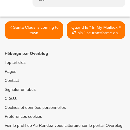
< Santa Claus is coming to
Quand le " In My Mailbox #
town
47 bis " se transforme en "
AU PIED DE MON SAPIN "
>
Hébergé par Overblog
Top articles
Pages
Contact
Signaler un abus
C.G.U.
Cookies et données personnelles
Préférences cookies
Voir le profil de Au Rendez-vous Littéraire sur le portail Overblog