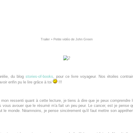
Trailer + Petite vidéo de John Green
urélie, du blog
stories-of-books
, pour ce livre voyageur. Nos étoiles contrai
avoir enfin pu le lire grâce à toi
!!!
 mon ressenti quant à cette lecture, je tiens à dire que je peux comprendre
is vous avouer que le résumé m'a fait un peu peur. Le cancer, est je pense 
tout le monde. Néamnoins, je pense sincèrement qu'il faut mettre son
appréhen