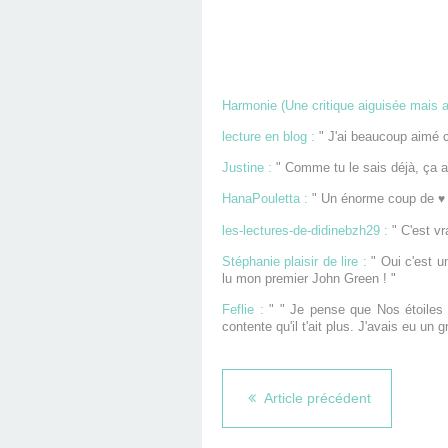
Harmonie (Une critique aiguisée mais a
lecture en blog :
" J'ai beaucoup aimé ce
Justine :
" Comme tu le sais déjà, ça a 
HanaPouletta :
" Un énorme coup de
♥
les-lectures-de-didinebzh29 :
" C'est vra
Stéphanie plaisir de lire :
" Oui c'est un
lu mon premier John Green ! "
Feflie :
" " Je pense que Nos étoiles c
contente qu'il t'ait plus. J'avais eu un 
Article précédent