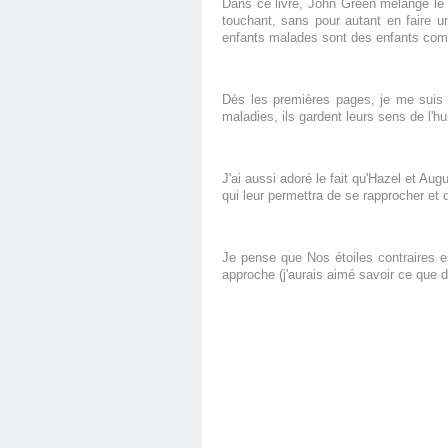
Dans ce livre, John Green mélange le t
touchant, sans pour autant en faire un
enfants malades sont des enfants comme
Dès les premières pages, je me suis 
maladies, ils gardent leurs sens de l'h
J'ai aussi adoré le fait qu'Hazel et Aug
qui leur permettra de se rapprocher et d
Je pense que Nos étoiles contraires es
approche (j'aurais aimé savoir ce que de