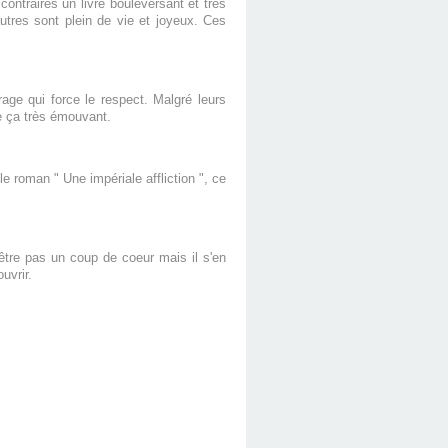
ontraires un livre bouleversant et très
autres sont plein de vie et joyeux. Ces
ge qui force le respect. Malgré leurs
ve ça très émouvant.
le roman " Une impériale affliction ", ce
-être pas un coup de coeur mais il s'en
uvrir.