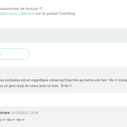
passionnée de lecture !!!
dez-vous Littéraire
sur le portail Overblog
e
es contraires est un magnifique roman qu'il faut lire au moins une fois."<br /> Com
is eu un gros coup de coeur pour ce livre. :D<br />
éraire
31/03/2013 19:34
r /> <br /> <br />