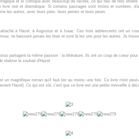
ragique et le comique avec beaucoup de facilité, ce qui fais de Nos étoiles c
 livre noir et dramatique. Si certains passages sont tristes et sombres, d'
 les autres, avec leurs joies, leurs peines et leurs peurs.
attaché à Hazel, à Augustus et à Isaac. Ces trois adolescents ont un coura
umour, ne baissent jamais les bras et sont là les uns pour les autres. Je trou
ustus partagent la même passion : la littérature. Ils ont un coup de coeur pour 
e réaliser le souhait d'Hazel.
t un magnifique roman qu'il faut lire au moins une fois. Ce livre n'est peut
vient Hazel). Ce qui est sûr, c'est que ce livre est une petite merveille à déco