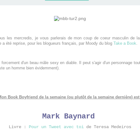
us les mercredis, je vous parlerais de mon coup de coeur masculin de la s
le a été reprise, pour les blogueurs français, par Moody du blog
Take a Book
.
 forcement d'un beau mâle sexy en diable. Il peut s'agir d'un personnage tout
reste un homme bien évidemment).
Mon Book Boyfriend de la semaine (ou plutôt de la semaine dernière) est 
Mark Baynard
Livre :
Pour un Tweet avec toi
de Teresa Medeiros