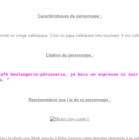
Caractéristiques du personnage :
sité en congé sabbatique. C'est un papa célibataire très touchant. Il est cult
Citation du personnage :
café boulangerie-pâtisseria, je bois un expresso si noir
e. "
Représentation que j'ai de ce personnage :
oici la photo que Mark envoie à Abby lorsque cette dernière demande à le voi