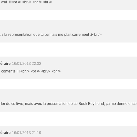
 vrai !!!<br /> <br /> <br /> <br />
ais la représentation que tu t'en fais me plait carrément :)<br />
éraire
16/01/2013 22:32
s contente !!!<br /> <br /> <br /> <br />
er de ce livre, mais avec la présentation de ce Book Boyfriend, ça me donne encore 
éraire
16/01/2013 21:19