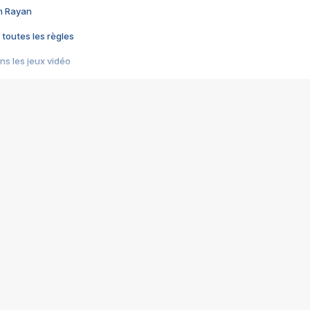
im Rayan
 toutes les règles
s les jeux vidéo
us choquant de Rockstar ? - Le scandale BULLY
e plus moche de Steam
du RÊVE tourne au CAUCHEMAR
pendant 8 heures
it… à tort
umiliés par un jeu vidéo
ire - Final Fantasy 8
ti un empire - Age of Empires
story DOFUS