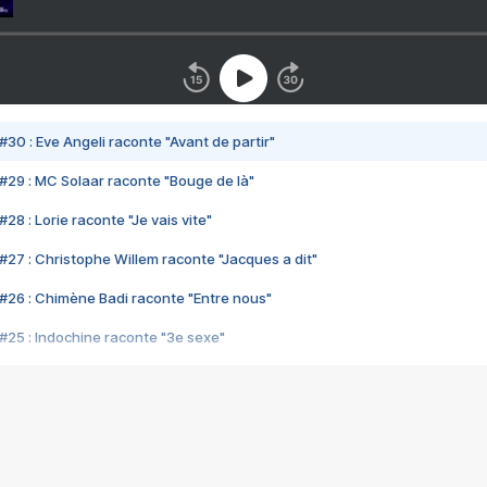
#30 : Eve Angeli raconte "Avant de partir"
#29 : MC Solaar raconte "Bouge de là"
28 : Lorie raconte "Je vais vite"
#27 : Christophe Willem raconte "Jacques a dit"
#26 : Chimène Badi raconte "Entre nous"
#25 : Indochine raconte "3e sexe"
#24 : Zaho raconte "C'est chelou"
#23 : Patrick Bruel raconte "Au café des délices"
#22 : Kyo raconte "Le chemin"