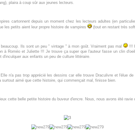
sang), plaira à coup sûr aux jeunes lecteurs.
ires cartonnent depuis un moment chez les lecteurs adultes (en particuli
ue les petits aient leur propre histoire de vampires
(tout en restant très soft
 beaucoup. Ils sont un peu " vintage " à mon goût. Vraiment pas mal
!!! 
usion à Roméo et Juliette !!! Je trouve ça super que l'auteur fasse un clin d'oei
 d'inculquer aux enfants un peu de culture littéraire.
le n'a pas trop apprécié les dessins car elle trouve Draculivre et l'élue d
 a surtout aimé que cette histoire, qui commençait mal, finisse bien.
 cette belle petite histoire du buveur d'encre. Nous, nous avons été ravie d