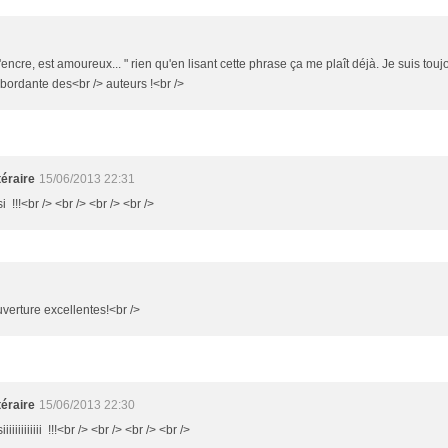
'encre, est amoureux... " rien qu'en lisant cette phrase ça me plaît déjà. Je suis to
ébordante des<br /> auteurs !<br />
éraire
15/06/2013 22:31
i !!!<br /> <br /> <br /> <br />
ouverture excellentes!<br />
éraire
15/06/2013 22:30
iiiiiiiiiii !!!<br /> <br /> <br /> <br />