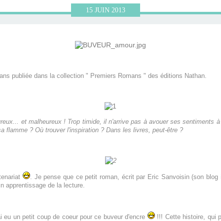
15
JUIN
2013
ans publiée dans la collection " Premiers Romans " des éditions Nathan.
ureux... et malheureux ! Trop timide, il n'arrive pas à avouer ses sentiments 
 sa flamme ? Où trouver l'inspiration ? Dans les livres, peut-être ?
tenariat
. Je pense que ce petit roman, écrit par Eric Sanvoisin (son blog
n apprentissage de la lecture.
j'ai eu un petit coup de coeur pour ce buveur d'encre
!!! Cette histoire, qui 