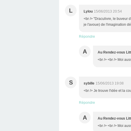
L
Lylou
15/06/2013 20:54
<br /> "Draculivre, le buveur d
je l'avoue) de l'imagination d
Répondre
A
Au Rendez-vous Litt
<br /> <br /> Moi auss
S
sybille
15/06/2013 19:08
<br /> Je trouve l'idée et la c
Répondre
A
Au Rendez-vous Litt
<br /> <br /> Moi aussii