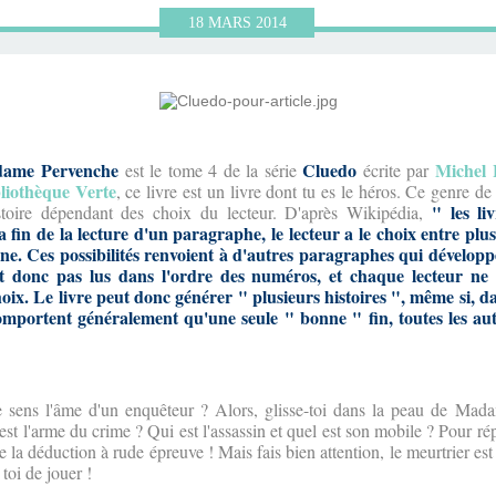
18
MARS
2014
ame Pervenche
Cluedo
Michel 
est le tome 4 de la série
écrite par
liothèque Verte
, ce livre est un livre dont tu es le héros. Ce genre de
" les li
histoire dépendant des choix du lecteur. D'après Wikipédia,
in de la lecture d'un paragraphe, le lecteur a le choix entre plusi
ne. Ces possibilités renvoient à d'autres paragraphes qui dévelop
t donc pas lus dans l'ordre des numéros, et chaque lecteur ne
oix. Le livre peut donc générer " plusieurs histoires ", même si, dans
 comportent généralement qu'une seule " bonne " fin, toutes les aut
e sens l'âme d'un enquêteur ? Alors, glisse-toi dans la peau de Mada
st l'arme du crime ? Qui est l'assassin et quel est son mobile ? Pour ré
e la déduction à rude épreuve ! Mais fais bien attention, le meurtrier est 
 toi de jouer !