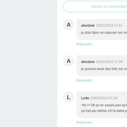
Ajouter un commentair
A
alexiane
29/11/2019 17:51
je dois faire un exposer sur vo
Répondre
A
alexiane
29/11/2019 17:49
je pourrai avoir des info sur v
Répondre
L
Lyda
23/03/2014 07:26
<br /> Oh je ne savais pas qu'i
ça t'ait plu même s'il t'a fallut
Répondre