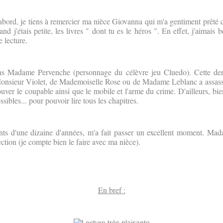
abord, je tiens à remercier ma nièce Giovanna qui m'a gentiment prêté 
and j'étais petite, les livres " dont tu es le héros ". En effet, j'aimais 
 lecture.
ns Madame Pervenche (personnage du célèvre jeu Cluedo). Cette der
onsieur Violet, de Mademoiselle Rose ou de Madame Leblanc a assassin
rouver le coupable ainsi que le mobile et l'arme du crime. D'ailleurs,
bie
sibles... pour pouvoir lire tous les chapitres.
nfants d'une dizaine d'années, m'a fait passer un excellent moment. 
lection (je compte bien le faire avec ma nièce).
En bref :