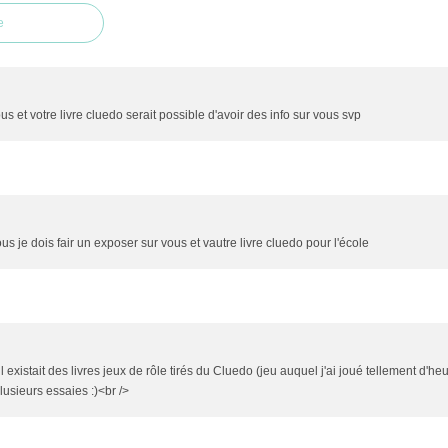
e
us et votre livre cluedo serait possible d'avoir des info sur vous svp
ous je dois fair un exposer sur vous et vautre livre cluedo pour l'école
l existait des livres jeux de rôle tirés du Cluedo (jeu auquel j'ai joué tellement d'he
 plusieurs essaies :)<br />