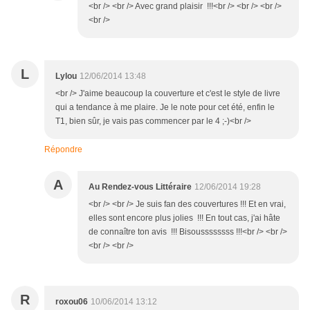
<br /> <br /> Avec grand plaisir !!!<br /> <br /> <br />
<br />
L
Lylou
12/06/2014 13:48
<br /> J'aime beaucoup la couverture et c'est le style de livre
qui a tendance à me plaire. Je le note pour cet été, enfin le
T1, bien sûr, je vais pas commencer par le 4 ;-)<br />
Répondre
A
Au Rendez-vous Littéraire
12/06/2014 19:28
<br /> <br /> Je suis fan des couvertures !!! Et en vrai,
elles sont encore plus jolies !!! En tout cas, j'ai hâte
de connaître ton avis !!! Bisoussssssss !!!<br /> <br />
<br /> <br />
R
roxou06
10/06/2014 13:12