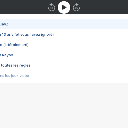
 DayZ
 a 13 ans (et vous l'avez ignoré)
e (littéralement)
im Rayan
 toutes les règles
s les jeux vidéo
us choquant de Rockstar ? - Le scandale BULLY
e plus moche de Steam
du RÊVE tourne au CAUCHEMAR
pendant 8 heures
it… à tort