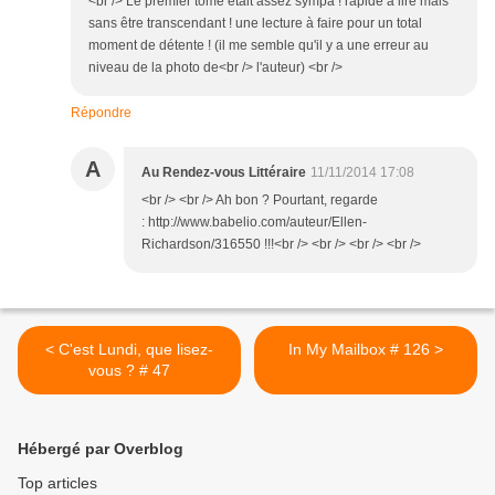
<br /> Le premier tome était assez sympa ! rapide à lire mais
sans être transcendant ! une lecture à faire pour un total
moment de détente ! (il me semble qu'il y a une erreur au
niveau de la photo de<br /> l'auteur) <br />
Répondre
A
Au Rendez-vous Littéraire
11/11/2014 17:08
<br /> <br /> Ah bon ? Pourtant, regarde
: http://www.babelio.com/auteur/Ellen-
Richardson/316550 !!!<br /> <br /> <br /> <br />
< C'est Lundi, que lisez-
In My Mailbox # 126 >
vous ? # 47
Hébergé par Overblog
Top articles