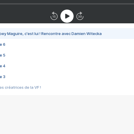
bey Maguire, c'est lui ! Rencontre avec Damien Witecka
e 6
e 5
e 4
e 3
s créatrices de la VF !
e 2
e 1
e Mektoub My Love arrive enfin ! Rencontre avec Shaïn Boumedine et Sal
i : après Toni en famille