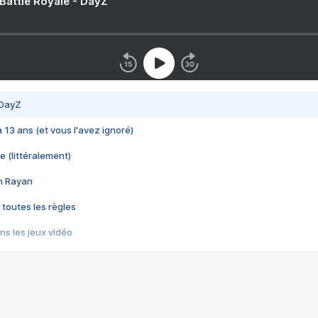
 Battle Royale - DayZ
 DayZ
 a 13 ans (et vous l'avez ignoré)
e (littéralement)
im Rayan
 toutes les règles
s les jeux vidéo
us choquant de Rockstar ? - Le scandale BULLY
e plus moche de Steam
du RÊVE tourne au CAUCHEMAR