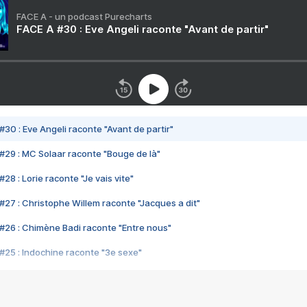
FACE A - un podcast Purecharts
FACE A #30 : Eve Angeli raconte "Avant de partir"
#30 : Eve Angeli raconte "Avant de partir"
#29 : MC Solaar raconte "Bouge de là"
28 : Lorie raconte "Je vais vite"
#27 : Christophe Willem raconte "Jacques a dit"
#26 : Chimène Badi raconte "Entre nous"
#25 : Indochine raconte "3e sexe"
#24 : Zaho raconte "C'est chelou"
#23 : Patrick Bruel raconte "Au café des délices"