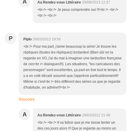
A
Au Rendez-vous Littéraire
09/08/2013 12:37
<br /> <br /> Je peux comprendre oui !!!<br /> <br />
<br /> <br />
P
Piplo
29/03/2012 19:56
<br /> Pour ma part, j'aime beaucoup la série! Je trouve les
répliques (toutes les répliques) tordantes! (Bien sûr on la
regarde en VO, j'ai du mal à imaginer une tarduction française
de ces<br /> dialogues!!!). Les situations, "les caricatures des
personnages" sont excellentes, ça part en live tout le temps. Il
y a un coté décalé assumé que j'apprécie particulièrement!!!
Même si c'est<br /> très différent des séries us que je regarde
d'habitude, on adhère!!!<br />
Répondre
A
Au Rendez-vous Littéraire
29/03/2012 21:48
<br /> <br /> Il va falloir que je me laisse tenter un
des ces jours alors !!! Que je regarde au moins un