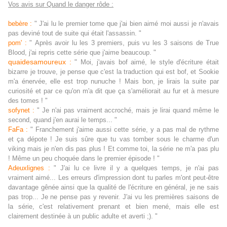
Vos avis sur Quand le danger rôde :
bebère :
" J'ai lu le premier tome que j'ai bien aimé moi aussi je n'avais
pas deviné tout de suite qui était l'assassin. "
pom' :
"
A
près avoir lu les 3 premiers, puis vu les 3 saisons de True
Blood, j'ai repris cette série que j'aime beaucoup. "
quaidesamoureux :
"
Moi, j'avais bof aimé, le style d'écriture était
bizarre je trouve, je pense que c'est la traduction qui est bof, et Sookie
m'a énervée, elle est trop nunuche ! Mais bon, je lirais la suite par
curiosité et par ce qu'on m'a dit que ça s'améliorait au fur et à mesure
des tomes ! "
sofynet :
" Je n'ai pas vraiment accroché, mais je lirai quand même le
second, quand j'en aurai le temps... "
FaFa :
" Franchement j'aime aussi cette série, y a pas mal de rythme
et ça dépote ! Je suis sûre que tu vas tomber sous le charme d'un
viking mais je n'en dis pas plus ! Et comme toi, la série ne m'a pas plu
! Même un peu choquée dans le premier épisode ! "
Adeuxlignes :
" J'ai lu ce livre il y a quelques temps, je n'ai pas
vraiment aimé... Les erreurs d'impression dont tu parles m'ont peut-être
davantage gênée ainsi que la qualité de l'écriture en général, je ne sais
pas trop... Je ne pense pas y revenir. J'ai vu les premières saisons de
la série, c'est relativement prenant et bien mené, mais elle est
clairement destinée à un public adulte et averti ;). "