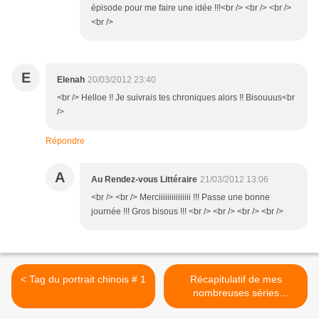
épisode pour me faire une idée !!!<br /> <br /> <br />
<br />
E
Elenah
20/03/2012 23:40
<br /> Helloe !! Je suivrais tes chroniques alors !! Bisouuus<br
/>
Répondre
A
Au Rendez-vous Littéraire
21/03/2012 13:06
<br /> <br /> Merciiiiiiiiiiiiiii !!! Passe une bonne
journée !!! Gros bisous !!! <br /> <br /> <br /> <br />
< Tag du portrait chinois # 1
Récapitulatif de mes
nombreuses séries
littéraires en cours de