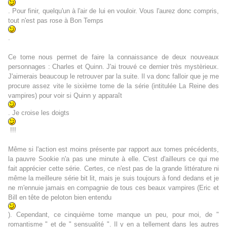
. Pour finir, quelqu'un à l'air de lui en vouloir. Vous l'aurez donc compris,
tout n'est pas rose à Bon Temps
.
Ce tome nous permet de faire la connaissance de deux nouveaux
personnages : Charles et Quinn. J'ai trouvé ce dernier très mystèrieux.
J'aimerais beaucoup le retrouver par la suite. Il va donc falloir que je me
procure assez vite le sixième tome de la série (intitulée La Reine des
vampires) pour voir si Quinn y apparaît
. Je croise les doigts
!!!
Même si l'action est moins présente par rapport aux tomes précédents,
la pauvre Sookie n'a pas une minute à elle. C'est d'ailleurs ce qui me
fait apprécier cette série. Certes, ce n'est pas de la grande littérature ni
même la meilleure série bit lit, mais je suis toujours à fond dedans et je
ne m'ennuie jamais en compagnie de tous ces beaux vampires (Eric et
Bill en tête de peloton bien entendu
). C
ependant, ce cinquième tome manque un peu, pour moi, de "
romantisme " et de " sensualité ". Il y en a tellement dans les autres