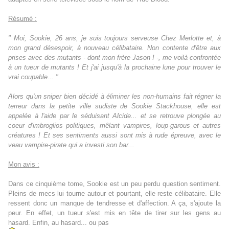
Résumé :
" Moi, Sookie, 26 ans, je suis toujours serveuse Chez Merlotte et, à
mon grand désespoir, à nouveau célibataire. Non contente d'être aux
prises avec des mutants - dont mon frère Jason ! -, me voilà confrontée
à un tueur de mutants ! Et j'ai jusqu'à la prochaine lune pour trouver le
vrai coupable... "
Alors qu'un sniper bien décidé à éliminer les non-humains fait régner la
terreur dans la petite ville sudiste de Sookie Stackhouse, elle est
appelée à l'aide par le séduisant Alcide... et se retrouve plongée au
coeur d'imbroglios politiques, mêlant vampires, loup-garous et autres
créatures ! Et ses sentiments aussi sont mis à rude épreuve, avec le
veau vampire-pirate qui a investi son bar...
Mon avis :
Dans ce cinquième tome, Sookie est un peu perdu question sentiment.
Pleins de mecs lui tourne autour et pourtant, elle reste célibataire. Elle
ressent donc un manque de tendresse et d'affection. A ça, s
'ajoute la
peur. En effet, un tueur s'est mis en tête de tirer sur les gens au
hasard. Enfin, au hasard... ou pas