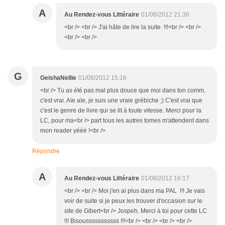
A
Au Rendez-vous Littéraire
01/08/2012 21:36
<br /> <br /> J'ai hâte de lire la suite !!!<br /> <br />
<br /> <br />
G
GeishaNellie
01/08/2012 15:16
<br /> Tu as été pas mal plus douce que moi dans ton comm,
c'est vrai. Aïe aïe, je suis une vraie grébiche ;) C'est vrai que
c'est le genre de livre qui se lit à toute vitesse. Merci pour la
LC, pour ma<br /> part tous les autres tomes m'attendent dans
mon reader yééé !<br />
Répondre
A
Au Rendez-vous Littéraire
01/08/2012 16:17
<br /> <br /> Moi j'en ai plus dans ma PAL !!! Je vais
voir de suite si je peux les trouver d'occasion sur le
site de Gibert<br /> Jospeh. Merci à toi pour cette LC
!!! Bisousssssssssss !!!<br /> <br /> <br /> <br />