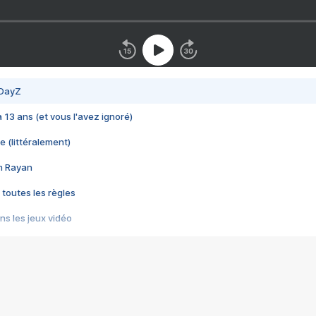
 DayZ
 a 13 ans (et vous l'avez ignoré)
e (littéralement)
im Rayan
 toutes les règles
s les jeux vidéo
us choquant de Rockstar ? - Le scandale BULLY
e plus moche de Steam
du RÊVE tourne au CAUCHEMAR