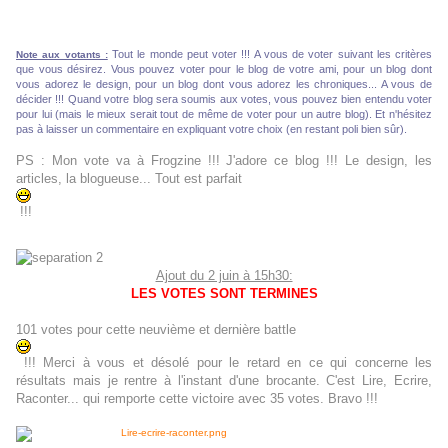
Tout le monde peut voter !!! A vous de voter suivant les critères
Note aux votants :
que vous désirez. Vous pouvez voter pour le blog de votre ami, pour un blog dont
vous adorez le design, pour un blog dont vous adorez les chroniques... A vous de
décider !!! Quand votre blog sera soumis aux votes, vous pouvez bien entendu voter
pour lui (mais le mieux serait tout de même de voter pour un autre blog). Et n'hésitez
pas à laisser un commentaire en expliquant votre choix (en restant poli bien sûr).
PS : Mon vote va à Frogzine !!! J'adore ce blog !!! Le design, les
articles, la blogueuse... Tout est parfait
!!!
Ajout du 2 juin à 15h30:
LES VOTES SONT TERMINES
101 votes pour cette neuvième et dernière battle
!!! Merci à vous et désolé pour le retard en ce qui concerne les
résultats mais je rentre à l'instant d'une brocante. C'est Lire, Ecrire,
Raconter... qui remporte cette victoire avec 35 votes. Bravo !!!