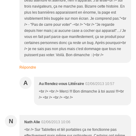
beau attendre et attendre, rien n'apparait. J'ai testé<br /> sur
trois navigateurs, ça ne marche pas. Bizarre cette histoire. En
plus les bannières apparaissent en énorme, la page est
visiblement très buggée sur mon écran. Je comprend pas."<br
/> - "Pas de carre pour voter" -<br /> "<br /> "Je regarde
depuis hier mais j ai aucune case a cocher qui apparait"..../ Je
vous en fait part parce que manifestement, ça se produit pour
certaines personnes donc ça reste un bug. Après pourquoi<br
/> je ne sais pas non plus mais c'est dommage que tous ne
puissent pas voter. Voilà. Bon dimanche :-)<br />
Répondre
A
Au Rendez-vous Littéraire
02/06/2013 10:57
<br /> <br /> Merci !!! Bon dimanche à toi aussi !!!<br
/> <br /> <br /> <br />
N
Nath Alie
02/06/2013 10:06
<br /> Sur Tablettes et tél portables ça ne fonctionne pas
effectivement mais même sur ordinateurs. Certains ont même