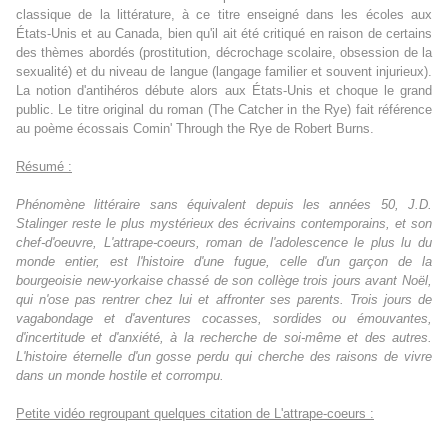
classique de la littérature, à ce titre enseigné dans les écoles aux
États-Unis et au Canada, bien qu'il ait été critiqué en raison de certains
des thèmes abordés (prostitution, décrochage scolaire, obsession de la
sexualité) et du niveau de langue (langage familier et souvent injurieux).
La notion d'antihéros débute alors aux États-Unis et choque le grand
public.
Le titre original du roman (
The Catcher in the Rye
) fait référence
au poème écossais Comin' Through the Rye de Robert Burns.
Résumé :
Phénomène littéraire sans équivalent depuis les années 50, J.D.
Stalinger reste le plus mystérieux des écrivains contemporains, et son
chef-d'oeuvre, L'attrape-coeurs, roman de l'adolescence le plus lu du
monde entier, est l'histoire d'une fugue, celle d'un garçon de la
bourgeoisie new-yorkaise chassé de son collège trois jours avant Noël,
qui n'ose pas rentrer chez lui et affronter ses parents. Trois jours de
vagabondage et d'aventures cocasses, sordides ou émouvantes,
d'incertitude et d'anxiété, à la recherche de soi-même et des autres.
L'histoire éternelle d'un gosse perdu qui cherche des raisons de vivre
dans un monde hostile et corrompu.
Petite vidéo regroupant quelques citation de L'attrape-coeurs :