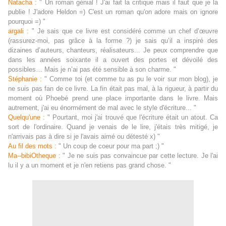
Natacha :
" Un roman génial ! J'ai fait la critique mais il faut que je la
publie ! J'adore Heldon =) C'est un roman qu'on adore mais on ignore
pourquoi =) "
argali :
" Je sais que ce livre est considéré comme un chef d’œuvre
(rassurez-moi, pas grâce à la forme ?) je sais qu’il a inspiré des
dizaines d’auteurs, chanteurs, réalisateurs... Je peux comprendre que
dans les années soixante il a ouvert des portes et dévoilé des
possibles… Mais je n’ai pas été sensible à son charme. "
Stéphanie :
" Comme toi (et comme tu as pu le voir sur mon blog), je
ne suis pas fan de ce livre. La fin était pas mal, à la rigueur, à partir du
moment où Phoebé prend une place importante dans le livre. Mais
autrement, j'ai eu énormément de mal avec le style d'écriture... "
Quelqu'une :
" Pourtant, moi j'ai trouvé que l'écriture était un atout. Ca
sort de l'ordinaire. Quand je venais de le lire, j'étais très mitigé, je
n'arrivais pas à dire si je l'avais aimé ou détesté x) "
Au fil des mots :
" Un coup de coeur pour ma part ;) "
Ma--bibiOtheque :
" Je ne suis pas convaincue par cette lecture. Je l'ai
lu il y a un moment et je n'en retiens pas grand chose. "