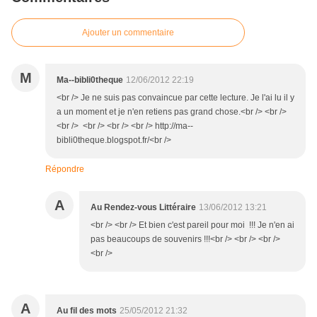
Ajouter un commentaire
M
Ma--bibli0theque
12/06/2012 22:19
<br /> Je ne suis pas convaincue par cette lecture. Je l'ai lu il y
a un moment et je n'en retiens pas grand chose.<br /> <br />
<br /> <br /> <br /> <br /> http://ma--
bibli0theque.blogspot.fr/<br />
Répondre
A
Au Rendez-vous Littéraire
13/06/2012 13:21
<br /> <br /> Et bien c'est pareil pour moi !!! Je n'en ai
pas beaucoups de souvenirs !!!<br /> <br /> <br />
<br />
A
Au fil des mots
25/05/2012 21:32