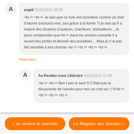
A
argali
01/11/2011 00:08
<br /> <br /> Je sais que ce livre est considéré comme un chef
d’œuvre (rassurez-moi, pas grâce à la forme ?) je sais qu’il a
inspiré des dizaines d’auteurs, chanteurs, réalisateurs... Je
peux comprendre que<br /> dans les années soixante il a
ouvert des portes et dévoilé des possibles… Mais je n’ai pas
été sensible à son charme.<br /> <br /> <br /> <br />
Répondre
A
Au Rendez-vous Littéraire
01/11/2011 11:44
<br /> <br /> Ben t pas la seul !!! C'était pas la
découverte de l'année pour moi ca c'est sur :) !!!<br />
<br /> <br /> <br />
< Je reviens te chercher
Le Magasin des Suicides >