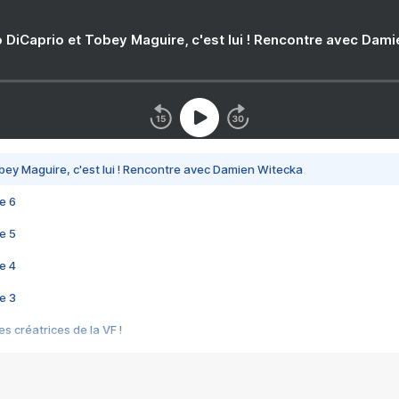
 DiCaprio et Tobey Maguire, c'est lui ! Rencontre avec Dam
bey Maguire, c'est lui ! Rencontre avec Damien Witecka
e 6
e 5
e 4
e 3
s créatrices de la VF !
e 2
e 1