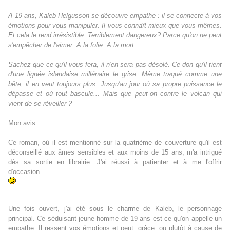
A 19 ans, Kaleb Helgusson se découvre empathe : il se connecte à vos
émotions pour vous manipuler. Il vous connaît mieux que vous-mêmes.
Et cela le rend irrésistible. Terriblement dangereux? Parce qu'on ne peut
s'empêcher de l'aimer. A la folie. A la mort.
Sachez que ce qu'il vous fera, il n'en sera pas désolé. Ce don qu'il tient
d'une lignée islandaise millénaire le grise. Même traqué comme une
bête, il en veut toujours plus. Jusqu'au jour où sa propre puissance le
dépasse et où tout bascule... Mais que peut-on contre le volcan qui
vient de se réveiller ?
Mon avis :
Ce roman, où il est mentionné sur la quatrième de couverture qu'il est
déconseillé aux âmes sensibles et aux moins de 15 ans, m'a intrigué
dès sa sortie en librairie. J'ai réussi à patienter et à me l'offrir
d'occasion
.
Une fois ouvert, j'ai été sous le charme de Kaleb, le personnage
principal. Ce séduisant jeune homme de 19 ans est ce qu'on appelle un
empathe. Il ressent vos émotions et peut, grâce, ou plutôt à cause de