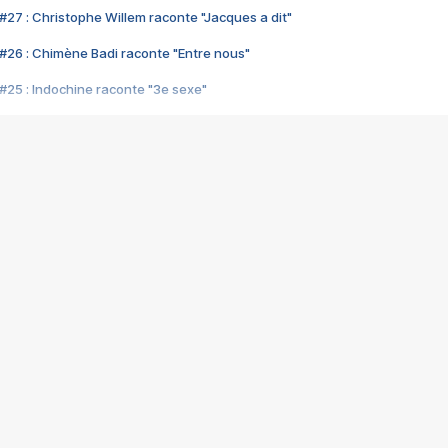
#27 : Christophe Willem raconte "Jacques a dit"
#26 : Chimène Badi raconte "Entre nous"
#25 : Indochine raconte "3e sexe"
#24 : Zaho raconte "C'est chelou"
#23 : Patrick Bruel raconte "Au café des délices"
#22 : Kyo raconte "Le chemin"
#21 : Nolwenn Leroy raconte "Cassé"
#20 : Patrick Hernandez raconte "Born to be alive"
#19 : Lorie raconte "Près de moi"
#18 : Michael Jones raconte "A nos actes manqués" (avec Jean-Jacque
#17 : Khaled raconte "Aïcha"
#16 : Corneille raconte "Parce qu'on vient de loin"