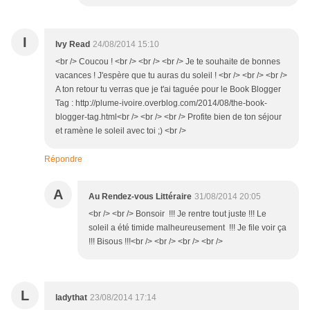
I
Ivy Read
24/08/2014 15:10
<br /> Coucou ! <br /> <br /> <br /> Je te souhaite de bonnes
vacances ! J'espère que tu auras du soleil ! <br /> <br /> <br />
A ton retour tu verras que je t'ai taguée pour le Book Blogger
Tag : http://plume-ivoire.overblog.com/2014/08/the-book-
blogger-tag.html<br /> <br /> <br /> Profite bien de ton séjour
et ramène le soleil avec toi ;) <br />
Répondre
A
Au Rendez-vous Littéraire
31/08/2014 20:05
<br /> <br /> Bonsoir !!! Je rentre tout juste !!! Le
soleil a été timide malheureusement !!! Je file voir ça
!!! Bisous !!!<br /> <br /> <br /> <br />
L
ladythat
23/08/2014 17:14