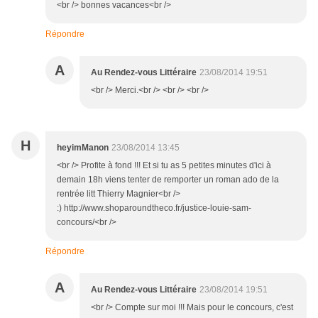
<br /> bonnes vacances<br />
Répondre
A
Au Rendez-vous Littéraire
23/08/2014 19:51
<br /> Merci.<br /> <br /> <br />
H
heyimManon
23/08/2014 13:45
<br /> Profite à fond !!! Et si tu as 5 petites minutes d'ici à
demain 18h viens tenter de remporter un roman ado de la
rentrée litt Thierry Magnier<br />
:) http://www.shoparoundtheco.fr/justice-louie-sam-
concours/<br />
Répondre
A
Au Rendez-vous Littéraire
23/08/2014 19:51
<br /> Compte sur moi !!! Mais pour le concours, c'est