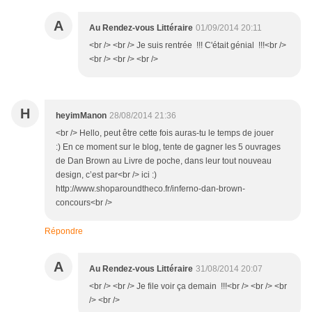
A
Au Rendez-vous Littéraire
01/09/2014 20:11
<br /> <br /> Je suis rentrée !!! C'était génial !!!<br />
<br /> <br /> <br />
H
heyimManon
28/08/2014 21:36
<br /> Hello, peut être cette fois auras-tu le temps de jouer
:) En ce moment sur le blog, tente de gagner les 5 ouvrages
de Dan Brown au Livre de poche, dans leur tout nouveau
design, c’est par<br /> ici :)
http://www.shoparoundtheco.fr/inferno-dan-brown-
concours<br />
Répondre
A
Au Rendez-vous Littéraire
31/08/2014 20:07
<br /> <br /> Je file voir ça demain !!!<br /> <br /> <br
/> <br />