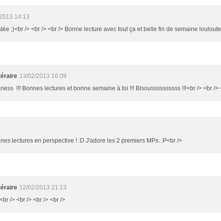
2013 14:13
gâtée ;)<br /> <br /> <br /> Bonne lecture avec tout ça et belle fin de semaine louloute
éraire
13/02/2013 16:09
aness !!! Bonnes lectures et bonne semaine à toi !!! Bisoussssssssss !!!<br /> <br /> 
es lectures en perspective ! :D J'adore les 2 premiers MPs. :P<br />
éraire
12/02/2013 21:13
<br /> <br /> <br /> <br />