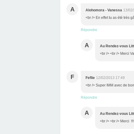
A
Alohomora - Vanessa
13/02/
<br /> En effet tu as été très 
Répondre
A
Au Rendez-vous Litt
<br /> <br /> Merci V
F
Feflie
12/02/2013 17:49
<br /> Super IMM avec de bonn
Répondre
A
Au Rendez-vous Litt
<br /> <br /> Merci !!!