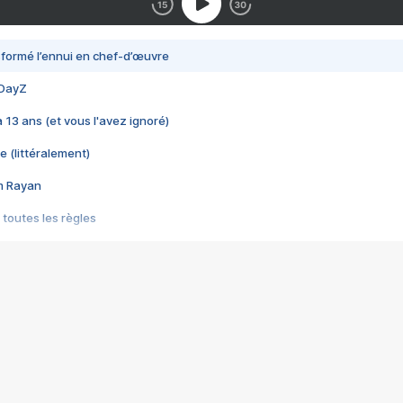
nsformé l’ennui en chef-d’œuvre
 DayZ
 a 13 ans (et vous l'avez ignoré)
e (littéralement)
im Rayan
 toutes les règles
s les jeux vidéo
us choquant de Rockstar ? - Le scandale BULLY
e plus moche de Steam
du RÊVE tourne au CAUCHEMAR
pendant 8 heures