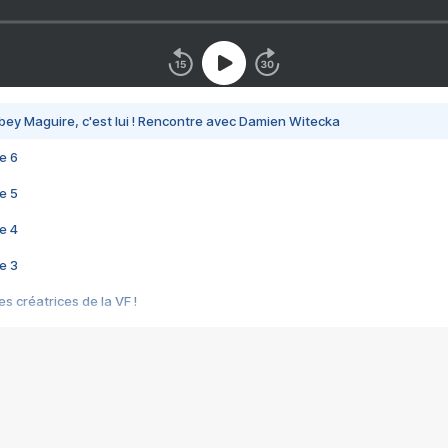
bey Maguire, c'est lui ! Rencontre avec Damien Witecka
e 6
e 5
e 4
e 3
s créatrices de la VF !
e 2
e 1
e Mektoub My Love arrive enfin ! Rencontre avec Shaïn Boumedine et Sal
i : après Toni en famille