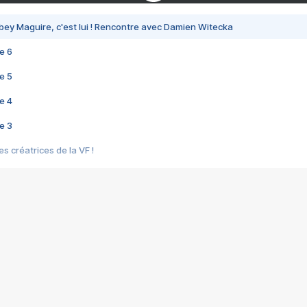
bey Maguire, c'est lui ! Rencontre avec Damien Witecka
e 6
e 5
e 4
e 3
s créatrices de la VF !
e 2
e 1
e Mektoub My Love arrive enfin ! Rencontre avec Shaïn Boumedine et Sal
i : après Toni en famille
elle réalise le bouleversant Dites lui que je l'aime
ais ! Rencontre autour de Vie privée de Rebecca Zlotowski