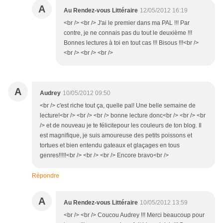
A
Au Rendez-vous Littéraire
12/05/2012 16:19
<br /> <br /> J'ai le premier dans ma PAL !!! Par
contre, je ne connais pas du tout le deuxième !!!
Bonnes lectures à toi en tout cas !!! Bisous !!!<br />
<br /> <br /> <br />
A
Audrey
10/05/2012 09:50
<br /> c'est riche tout ça, quelle pal! Une belle semaine de
lecture!<br /> <br /> <br /> bonne lecture donc<br /> <br /> <br
/> et de nouveau je te félicitepour les couleurs de ton blog. Il
est magnifique, je suis amoureuse des petits poissons et
tortues et bien entendu gateaux et glaçages en tous
genres!!!!!<br /> <br /> <br /> Encore bravo<br />
Répondre
A
Au Rendez-vous Littéraire
10/05/2012 13:59
<br /> <br /> Coucou Audrey !!! Merci beaucoup pour