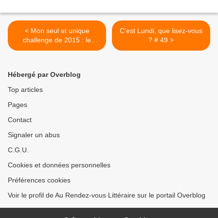
< Mon seul et unique
C'est Lundi, que lisez-vous
challenge de 2015 : le
? # 49 >
challenge 1 mois 1
consigne (deuxième
édition)
Hébergé par Overblog
Top articles
Pages
Contact
Signaler un abus
C.G.U.
Cookies et données personnelles
Préférences cookies
Voir le profil de Au Rendez-vous Littéraire sur le portail Overblog