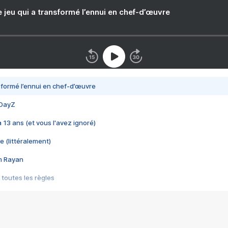
e jeu qui a transformé l’ennui en chef-d’œuvre
nsformé l’ennui en chef-d’œuvre
 DayZ
 a 13 ans (et vous l'avez ignoré)
e (littéralement)
im Rayan
 toutes les règles
s les jeux vidéo
us choquant de Rockstar ? - Le scandale BULLY