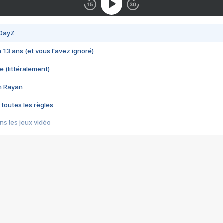
 DayZ
 a 13 ans (et vous l'avez ignoré)
e (littéralement)
im Rayan
 toutes les règles
s les jeux vidéo
us choquant de Rockstar ? - Le scandale BULLY
e plus moche de Steam
du RÊVE tourne au CAUCHEMAR
pendant 8 heures
it… à tort