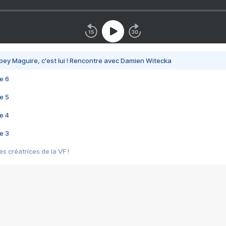
bey Maguire, c'est lui ! Rencontre avec Damien Witecka
e 6
e 5
e 4
e 3
s créatrices de la VF !
e 2
e 1
e Mektoub My Love arrive enfin ! Rencontre avec Shaïn Boumedine et Sal
i : après Toni en famille