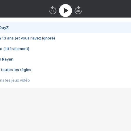
 DayZ
 a 13 ans (et vous l'avez ignoré)
e (littéralement)
im Rayan
 toutes les règles
s les jeux vidéo
us choquant de Rockstar ? - Le scandale BULLY
e plus moche de Steam
du RÊVE tourne au CAUCHEMAR
pendant 8 heures