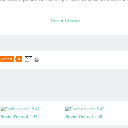
ous la semaine prochaine pour un nouveau petit extrait !!!
En attendant, bonne semaine à 
Retour à l'accueil
Repost
0
Envie d'extrait # 47
Envie d'extrait # 46