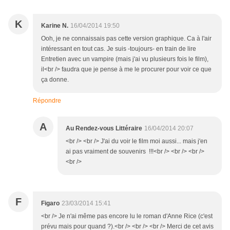
K
Karine N.
16/04/2014 19:50
Ooh, je ne connaissais pas cette version graphique. Ca à l'air
intéressant en tout cas. Je suis -toujours- en train de lire
Entretien avec un vampire (mais j'ai vu plusieurs fois le film),
il<br /> faudra que je pense à me le procurer pour voir ce que
ça donne.
Répondre
A
Au Rendez-vous Littéraire
16/04/2014 20:07
<br /> <br /> J'ai du voir le film moi aussi... mais j'en
ai pas vraiment de souvenirs !!!<br /> <br /> <br />
<br />
F
Figaro
23/03/2014 15:41
<br /> Je n'ai même pas encore lu le roman d'Anne Rice (c'est
prévu mais pour quand ?).<br /> <br /> <br /> Merci de cet avis