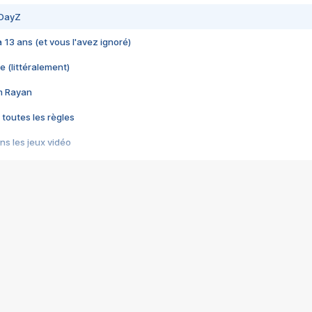
 DayZ
 a 13 ans (et vous l'avez ignoré)
e (littéralement)
im Rayan
 toutes les règles
s les jeux vidéo
us choquant de Rockstar ? - Le scandale BULLY
e plus moche de Steam
du RÊVE tourne au CAUCHEMAR
pendant 8 heures
it… à tort
umiliés par un jeu vidéo