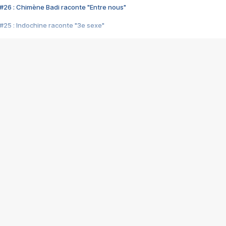
#26 : Chimène Badi raconte "Entre nous"
#25 : Indochine raconte "3e sexe"
#24 : Zaho raconte "C'est chelou"
#23 : Patrick Bruel raconte "Au café des délices"
#22 : Kyo raconte "Le chemin"
#21 : Nolwenn Leroy raconte "Cassé"
#20 : Patrick Hernandez raconte "Born to be alive"
#19 : Lorie raconte "Près de moi"
#18 : Michael Jones raconte "A nos actes manqués" (avec Jean-Jacque
#17 : Khaled raconte "Aïcha"
#16 : Corneille raconte "Parce qu'on vient de loin"
#15 : Indochine raconte "L'aventurier"
14 : Lorie raconte "Sur un air latino"