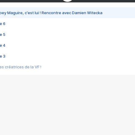
bey Maguire, c'est lui ! Rencontre avec Damien Witecka
e 6
e 5
e 4
e 3
s créatrices de la VF !
e 2
e 1
e Mektoub My Love arrive enfin ! Rencontre avec Shaïn Boumedine et Sal
i : après Toni en famille
elle réalise le bouleversant Dites lui que je l'aime
ais ! Rencontre autour de Vie privée de Rebecca Zlotowski