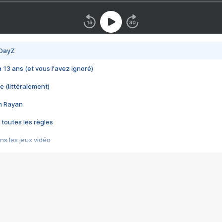
 DayZ
 a 13 ans (et vous l'avez ignoré)
e (littéralement)
im Rayan
 toutes les règles
s les jeux vidéo
us choquant de Rockstar ? - Le scandale BULLY
e plus moche de Steam
du RÊVE tourne au CAUCHEMAR
pendant 8 heures