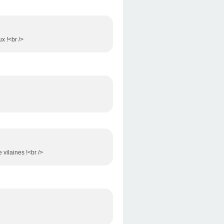
x !<br />
 vilaines !<br />