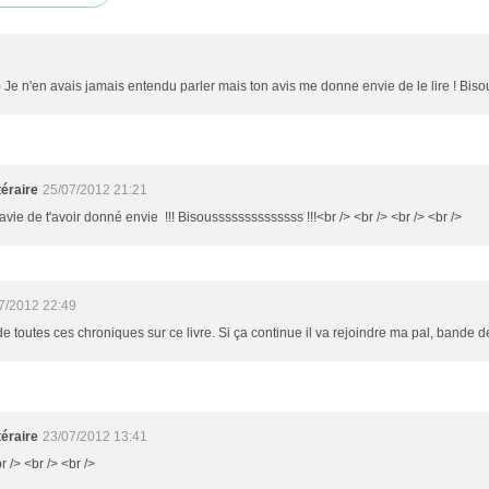
:) Je n'en avais jamais entendu parler mais ton avis me donne envie de le lire ! Bisou
éraire
25/07/2012 21:21
ravie de t'avoir donné envie !!! Bisoussssssssssssss !!!<br /> <br /> <br /> <br />
7/2012 22:49
de toutes ces chroniques sur ce livre. Si ça continue il va rejoindre ma pal, bande de
éraire
23/07/2012 13:41
r /> <br /> <br />