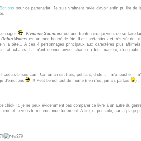
ditions
pour ce partenariat. Je suis vraiment ravie d'avoir enfin pu lire de l
te.
rsonnages
.
Vivienne Summers
est une trentenaire qui vient de se faire la
Robin Waters
est un mec bourré de fric. Il est prétentieux et très sûr de lui
in la tête...
A ces 4 personnages principaux aux caractères plus affirmés 
sont attachants. Ils m'ont donner envie, chacun à leur manière, d'engloutir
nt coeurs-brisés.com.
Ce roman est frais, pétillant, drôle... ll m'a touché, il m'
ange d'émotions
!!!
Petit bémol tout de même (rien n'est jamais parfais
) :
de chick lit, je ne peux évidemment pas comparer ce livre à un autre du genre.
p aimé et je vous le recommande fortement. A lire, si possible, sur la plage p