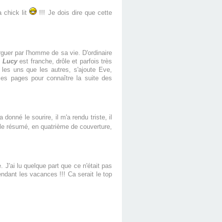
a chick lit
!!! Je dois dire que cette
rguer par l'homme de sa vie. D'ordinaire
.
Lucy
est franche, drôle et parfois très
les uns que les autres, s'ajoute Eve,
 les pages pour connaître la suite des
a donné le sourire, il m'a rendu triste, il
 le résumé, en quatrième de couverture,
 J'ai lu quelque part que ce n'était pas
endant les vacances !!! Ca serait le top