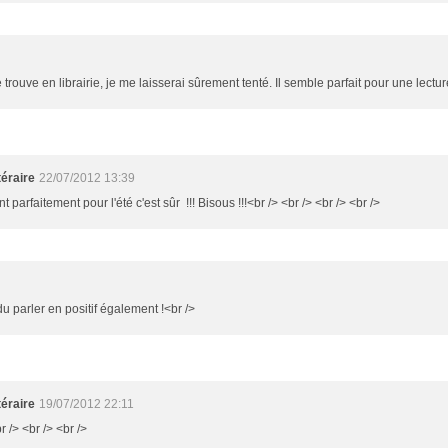
e trouve en librairie, je me laisserai sûrement tenté. Il semble parfait pour une lectur
éraire
22/07/2012 13:39
nt parfaitement pour l'été c'est sûr !!! Bisous !!!<br /> <br /> <br /> <br />
u parler en positif également !<br />
éraire
19/07/2012 22:11
r /> <br /> <br />