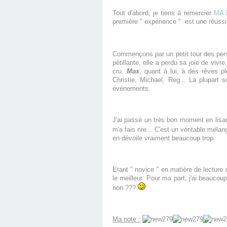
Tout d'abord, je tiens à remercier
MA E
première " expérience " est une réussi
Commençons par un petit tour des pe
pétillante, elle a perdu sa joie de vivre.
cru.
Max
, quant à lui, à des rêves ple
Christie, Michael, Reg... La plupart 
événements.
J'ai passé un très bon moment en lisa
m'a fais rire... C'est un véritable mél
en dévoile vraiment beaucoup trop.
Etant " novice " en matière de lecture 
le meilleur. Pour ma part, j'ai beaucou
non ???
Ma note :