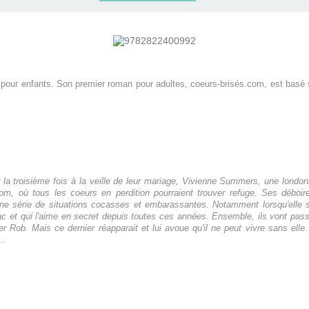
 pour enfants. Son premier roman pour adultes, coeurs-brisés.com, est basé 
la troisième fois à la veille de leur mariage, Vivienne Summers, une londoni
.com, où tous les coeurs en perdition pourraient trouver refuge. Ses débo
ne série de situations cocasses et embarassantes. Notamment lorsqu'elle se
ac et qui l'aime en secret depuis toutes ces années. Ensemble, ils vont pas
r Rob. Mais ce dernier réapparait et lui avoue qu'il ne peut vivre sans elle.
..