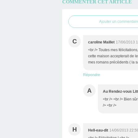
COMMENTER CET ARTICLE
Ajouter un commentair
C
caroline Maillet
17/06/2013 1
<br /> Toutes mes félicitation
cette maison accepterait de l
mes romans précédents ( la sa
Répondre
A
Au Rendez-vous Litt
<br /> <br /> Bien sû
/> <br />
H
Hell-eau-dit
14/06/2013 22:5