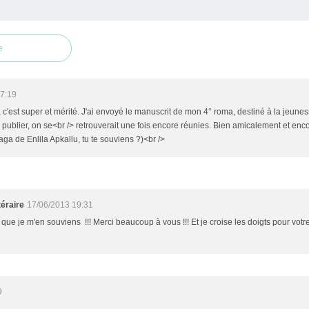
e
7:19
s, c'est super et mérité. J'ai envoyé le manuscrit de mon 4° roma, destiné à la jeun
e publier, on se<br /> retrouverait une fois encore réunies. Bien amicalement et en
ga de Enlila Apkallu, tu te souviens ?)<br />
éraire
17/06/2013 19:31
r que je m'en souviens !!! Merci beaucoup à vous !!! Et je croise les doigts pour vot
9