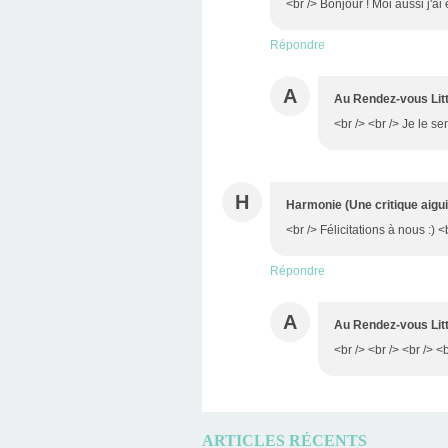
<br /> Bonjour ! Moi aussi j'a
Répondre
A
Au Rendez-vous Litt
<br /> <br /> Je le sen
H
Harmonie (Une critique aigu
<br /> Félicitations à nous :) <
Répondre
A
Au Rendez-vous Litt
<br /> <br /> <br /> <b
ARTICLES RÉCENTS