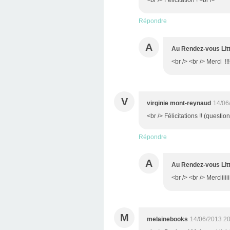
<br /> Félicitation ! <br />
Répondre
A
Au Rendez-vous Litt
<br /> <br /> Merci !!!
V
virginie mont-reynaud
14/06
<br /> Félicitations !! (questio
Répondre
A
Au Rendez-vous Litt
<br /> <br /> Merciiiiiii
M
melainebooks
14/06/2013 20