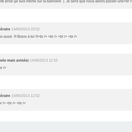
i été prise (je suis même sur la bannière ). Je sens que nous allons passer une<br 
éraire
14/06/2013 20:52
s aussi !!! Bravo à toi !!!<br /> <br /> <br /> <br />
isée mais avisée)
14/06/2013 11:55
br />
éraire
14/06/2013 12:52
r /> <br /> <br />