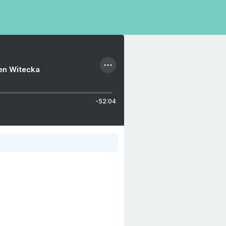
ien Witecka
-52:04