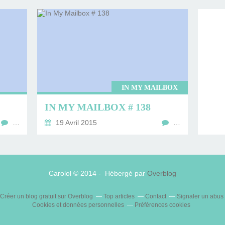
IN MY MAILBOX
IN MY MAILBOX # 138
…
19 Avril 2015
…
Carolol © 2014 - Hébergé par
Overblog
Créer un blog gratuit sur Overblog
Top articles
Contact
Signaler un abus
Cookies et données personnelles
Préférences cookies