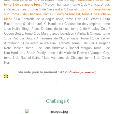
tome 1 de Jeaniene Frost
/ Mercy Thompson, tome 1 de Patricia Briggs
/ Rebecca Kean, tome 1 de Cassandra O'Donnel /
La Communauté du
sud, tome 1 de Charlaine Harris
/
Georgina Kincaid, tome 1 de Richelle
Mead
/ La Confrérie de la dague noire, tome 1 de J.R. Ward / Anita
Blake, tome 01 de Laurell K. Hamilton / Chasseuse de vampires, tome
1 de Nalini Singh / Les Ombres de la nuit, tome 1 de Kresley Cole /
Queen Betsy, tome 1 de Mary Janice Davidson / Alpha & Omega, tome
1 de Patricia Briggs / Femmes de l'Autremonde, tome 01 de Kelley
Armstrong / Une aventure d'Alexia Tarabotti, tome 1 de Gail Carriger /
Kate Daniels, tome 1 de Ilona Andrews / Rachel Morgan, tome 1 de
Kim Harrison / Sarah Dearly, tome 1 de Michelle Rowen / Vampire City,
tome 1 de Rachel Caine / Les Vampires de Chicago, tome 1 de Chloe
Neill
Ma note pour le moment : 4 / 20
Challenge terminé (
)
____________________
Challenge 6