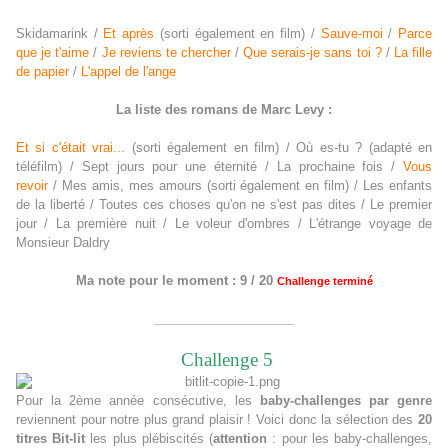
Skidamarink /
Et après
(sorti également en film) /
Sauve-moi
/
Parce
que je t'aime
/
Je reviens te chercher
/
Que serais-je sans toi ?
/
La fille
de papier
/
L'appel de l'ange
La liste des romans de Marc Levy :
Et si c'était vrai...
(sorti également en film) /
Où es-tu ? (adapté en
téléfilm) /
Sept jours pour une éternité /
La prochaine fois /
Vous
revoir
/
Mes amis, mes amours (sorti également en film) /
Les enfants
de la liberté /
Toutes ces choses qu'on ne s'est pas dites /
Le premier
jour /
La première nuit /
Le voleur d'ombres /
L'étrange voyage de
Monsieur Daldry
Ma note pour le moment : 9 / 20
Challenge terminé
____________________
Challenge 5
Pour la 2ème année consécutive, les
baby-challenges par genre
reviennent pour notre plus grand plaisir !
Voici donc la sélection des
20
titres Bit-lit
les plus plébiscités (
attention
: pour les baby-challenges,