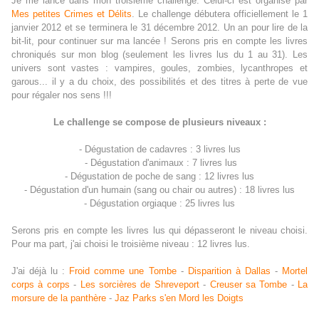
Je me lance dans mon troisième challenge. Celui-ci est organisé par
Mes petites Crimes et Délits
. Le challenge débutera officiellement le 1
janvier 2012 et se terminera le 31 décembre 2012. Un an pour lire de la
bit-lit, pour continuer sur ma lancée ! Serons pris en compte les livres
chroniqués sur mon blog (seulement les livres lus du 1 au 31). Les
univers sont vastes : vampires, goules, zombies, lycanthropes et
garous... il y a du choix, des possibilités et des titres à perte de vue
pour régaler nos sens !!!
Le challenge se compose de plusieurs niveaux :
- Dégustation de cadavres : 3 livres lus
- Dégustation d'animaux : 7 livres lus
- Dégustation de poche de sang : 12 livres lus
- Dégustation d'un humain (sang ou chair ou autres) : 18 livres lus
- Dégustation orgiaque : 25 livres lus
Serons pris en compte les livres lus qui dépasseront le niveau choisi.
Pour ma part, j'ai choisi le troisième niveau : 12 livres lus.
J'ai déjà lu :
Froid comme une Tombe
-
Disparition à Dallas
-
Mortel
corps à corps
-
Les sorcières de Shreveport
-
Creuser sa Tombe
-
La
morsure de la panthère
-
Jaz Parks s'en Mord les Doigts