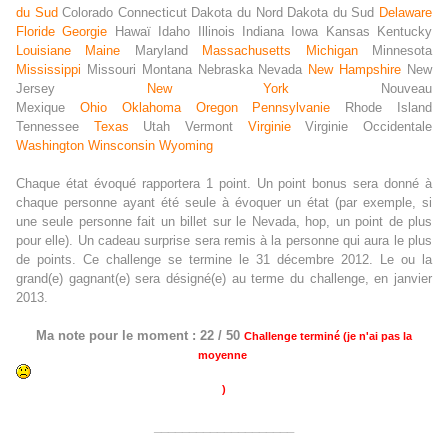
du Sud
Colorado Connecticut Dakota du Nord Dakota du Sud
Delaware
Floride
Georgie
Hawaï Idaho Illinois Indiana Iowa Kansas Kentucky
Louisiane
Maine
Maryland
Massachusetts
Michigan
Minnesota
Mississippi
Missouri Montana Nebraska Nevada
New Hampshire
New
Jersey
New York
Nouveau
Mexique
Ohio
Oklahoma
Oregon
Pennsylvanie
Rhode Island
Tennessee
Texas
Utah Vermont
Virginie
Virginie Occidentale
Washington
Winsconsin
Wyoming
Chaque état évoqué rapportera
1 point
.
Un point bonus
sera donné à
chaque personne ayant été seule à évoquer un état (par exemple, si
une seule personne fait un billet sur le Nevada, hop, un point de plus
pour elle). Un cadeau surprise sera remis à la personne qui aura le plus
de points. Ce challenge se termine le 31 décembre 2012.
Le ou la
grand(e) gagnant(e) sera désigné(e) au terme du challenge, en janvier
2013.
Ma note pour le moment : 22 / 50
Challenge terminé (je n'ai pas la
moyenne
)
____________________