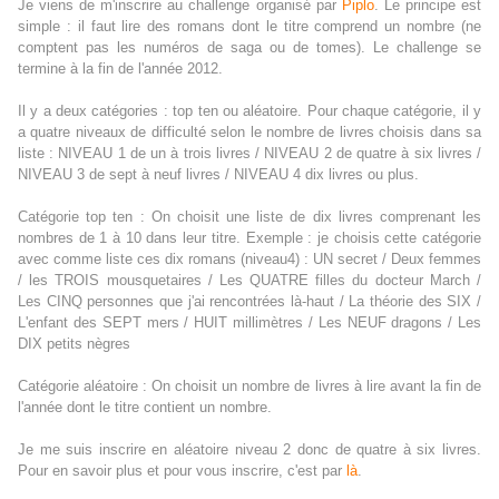
Je viens de m'inscrire au challenge organisé par
Piplo
. Le principe est
simple : il faut lire des romans dont le titre comprend un nombre (ne
comptent pas les numéros de saga ou de tomes). Le challenge se
termine à la fin de l'année 2012.
Il y a deux catégories : top ten ou aléatoire. Pour chaque catégorie, il y
a quatre niveaux de difficulté selon le nombre de livres choisis dans sa
liste : NIVEAU 1 de un à trois livres / NIVEAU 2 de quatre à six livres /
NIVEAU 3 de sept à neuf livres / NIVEAU 4 dix livres ou plus.
Catégorie top ten : On choisit une liste de dix livres comprenant les
nombres de 1 à 10 dans leur titre. Exemple : je choisis cette catégorie
avec comme liste ces dix romans (niveau4) : UN secret / Deux femmes
/ les TROIS mousquetaires / Les QUATRE filles du docteur March /
Les CINQ personnes que j'ai rencontrées là-haut / La théorie des SIX /
L'enfant des SEPT mers / HUIT millimètres / Les NEUF dragons / Les
DIX petits nègres
Catégorie aléatoire : On choisit un nombre de livres à lire avant la fin de
l'année dont le titre contient un nombre.
Je me suis inscrire en aléatoire niveau 2 donc de quatre à six livres.
Pour en savoir plus et pour vous inscrire, c'est par
là
.