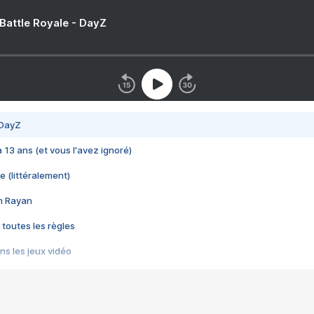
 Battle Royale - DayZ
 DayZ
 a 13 ans (et vous l'avez ignoré)
e (littéralement)
im Rayan
 toutes les règles
s les jeux vidéo
us choquant de Rockstar ? - Le scandale BULLY
e plus moche de Steam