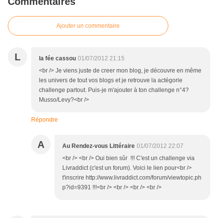
Commentaires
Ajouter un commentaire
L
la fée cassou
01/07/2012 21:15
<br /> Je viens juste de creer mon blog, je découvre en même
les univers de tout vos blogs et je retrouve la actégorie
challenge partout. Puis-je m'ajouter à ton challenge n°4?
Musso/Levy?<br />
Répondre
A
Au Rendez-vous Littéraire
01/07/2012 22:07
<br /> <br /> Oui bien sûr !!! C'est un challenge via
Livraddict (c'est un forum). Voici le lien pour<br />
t'inscrire http://www.livraddict.com/forum/viewtopic.ph
p?id=9391 !!!<br /> <br /> <br /> <br />