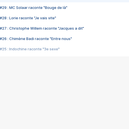
#29 : MC Solaar raconte "Bouge de là"
28 : Lorie raconte "Je vais vite"
#27 : Christophe Willem raconte "Jacques a dit"
#26 : Chimène Badi raconte "Entre nous"
#25 : Indochine raconte "3e sexe"
#24 : Zaho raconte "C'est chelou"
#23 : Patrick Bruel raconte "Au café des délices"
#22 : Kyo raconte "Le chemin"
#21 : Nolwenn Leroy raconte "Cassé"
#20 : Patrick Hernandez raconte "Born to be alive"
#19 : Lorie raconte "Près de moi"
#18 : Michael Jones raconte "A nos actes manqués" (avec Jean-Jacque