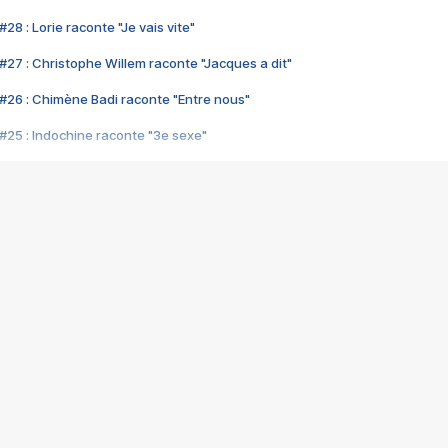
28 : Lorie raconte "Je vais vite"
#27 : Christophe Willem raconte "Jacques a dit"
#26 : Chimène Badi raconte "Entre nous"
#25 : Indochine raconte "3e sexe"
#24 : Zaho raconte "C'est chelou"
#23 : Patrick Bruel raconte "Au café des délices"
#22 : Kyo raconte "Le chemin"
#21 : Nolwenn Leroy raconte "Cassé"
#20 : Patrick Hernandez raconte "Born to be alive"
#19 : Lorie raconte "Près de moi"
#18 : Michael Jones raconte "A nos actes manqués" (avec Jean-Jacque
#17 : Khaled raconte "Aïcha"