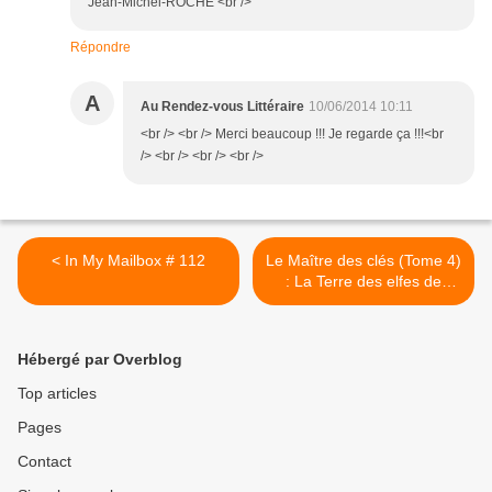
Jean-Michel-ROCHE <br />
Répondre
A
Au Rendez-vous Littéraire
10/06/2014 10:11
<br /> <br /> Merci beaucoup !!! Je regarde ça !!!<br
/> <br /> <br /> <br />
< In My Mailbox # 112
Le Maître des clés (Tome 4)
: La Terre des elfes de
Benoît Grelaud >
Hébergé par Overblog
Top articles
Pages
Contact