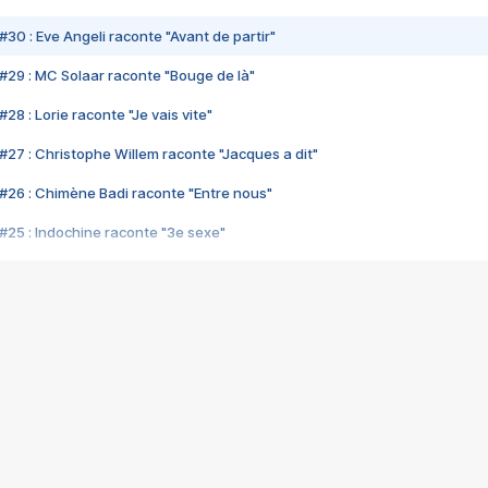
#30 : Eve Angeli raconte "Avant de partir"
#29 : MC Solaar raconte "Bouge de là"
28 : Lorie raconte "Je vais vite"
#27 : Christophe Willem raconte "Jacques a dit"
#26 : Chimène Badi raconte "Entre nous"
#25 : Indochine raconte "3e sexe"
#24 : Zaho raconte "C'est chelou"
#23 : Patrick Bruel raconte "Au café des délices"
#22 : Kyo raconte "Le chemin"
#21 : Nolwenn Leroy raconte "Cassé"
#20 : Patrick Hernandez raconte "Born to be alive"
#19 : Lorie raconte "Près de moi"