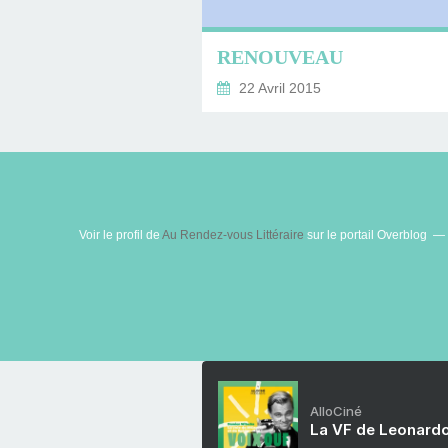
RENOUVEAU
22 Avril 2015
Voir le profil de
Au Rendez-vous Littéraire
sur le portail Overblog
AlloCiné
La VF de Leonardo