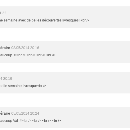
1:32
ne semaine avec de belles découvertes livresques! <br />
éraire
08/05/2014 20:16
aucoup !!!<br /> <br /> <br /> <br />
4 20:19
 belle semaine livresque<br />
éraire
05/05/2014 20:24
aucoup Val !!!<br /> <br /> <br /> <br />