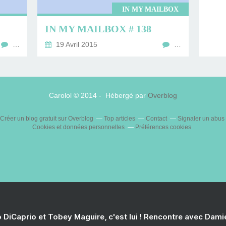
IN MY MAILBOX
IN MY MAILBOX # 138
…
19 Avril 2015
…
Carolol © 2014 - Hébergé par
Overblog
Créer un blog gratuit sur Overblog
Top articles
Contact
Signaler un abus
Cookies et données personnelles
Préférences cookies
 DiCaprio et Tobey Maguire, c'est lui ! Rencontre avec Dam