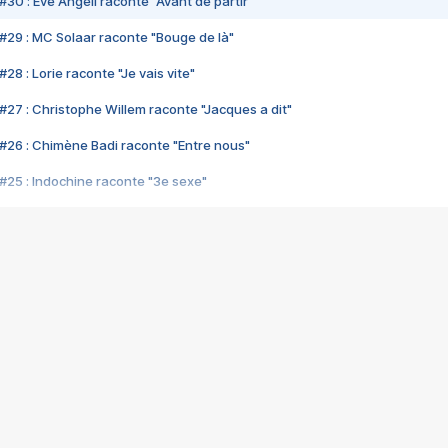
#30 : Eve Angeli raconte "Avant de partir"
#29 : MC Solaar raconte "Bouge de là"
28 : Lorie raconte "Je vais vite"
#27 : Christophe Willem raconte "Jacques a dit"
#26 : Chimène Badi raconte "Entre nous"
#25 : Indochine raconte "3e sexe"
#24 : Zaho raconte "C'est chelou"
#23 : Patrick Bruel raconte "Au café des délices"
#22 : Kyo raconte "Le chemin"
#21 : Nolwenn Leroy raconte "Cassé"
#20 : Patrick Hernandez raconte "Born to be alive"
#19 : Lorie raconte "Près de moi"
#18 : Michael Jones raconte "A nos actes manqués" (avec Jean-Jacque